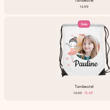
Turnbeutel
14,99
Sale
Turnbeutel
14,99
13,49