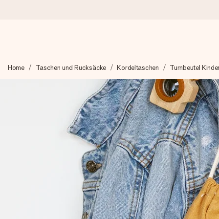
Heute bestellt, in 1 Werktag verschickt
Home
Taschen und Rucksäcke
Kordeltaschen
Turnbeutel Kinde
Wir bereiten dein Geschenk sorgfältig vor und schicken es bli
zählt.
4,8 (basierend auf +15.000 Bewertungen)
Unsere Geschenke begeistern. Kunden bewerten uns mit 4,8 be
+49 39292 929695
Montag - Freitag : 8:30 - 17:00 Uhr
Samstag - Sonntag : 8:30 - 13:00 Uhr