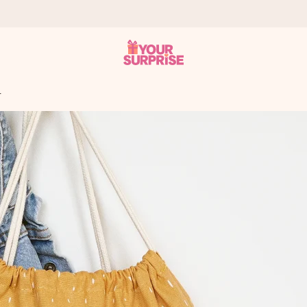
r
tzschnell – damit du es genau zum richtigen Zeitpunkt überreichen 
i Google Reviews (Gesamtergebnis aller Länder, in die wir versen