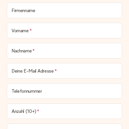
zeitgleich mit der Bestätigungsmail und kannst sie jederzeit in
deinem MySurprise Account einsehen. Du kannst das
Firmenname
Geschenk also direkt beim Empfänger liefern lassen und es
bleibt eine echte Überraschung!
Vorname
Nachname
Deine E-Mail Adresse
Telefonnummer
Anzahl (10+)