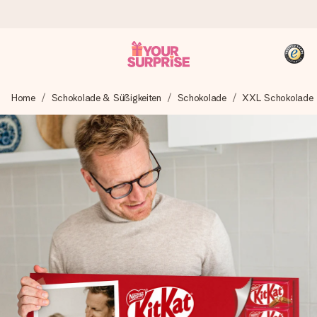
Heute bestellt, in 1 Werktag verschickt
Home
Schokolade & Süßigkeiten
Schokolade
XXL Schokolade
Wir bereiten dein Geschenk sorgfältig vor und schicken es
blitzschnell – damit du es genau zum richtigen Zeitpunkt
überreichen kannst, wenn es am meisten zählt.
4,8 (basierend auf +15.000 Bewertungen)
Unsere Geschenke begeistern. Kunden bewerten uns mit
4,8 bei Google Reviews (Gesamtergebnis aller Länder, in
die wir versenden).
+49 39292 929695