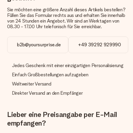
oder Päckchen geliefert wird, kontaktiere bitte unseren
Sie möchten eine größere Anzahl dieses Artikels bestellen?
Kundenservice.
Füllen Sie das Formular rechts aus und erhalten Sie innerhalb
von 24 Stunden ein Angebot. Wir sind an Werktagen von
Zahlung
08.30 - 17.00 Uhr telefonisch für Sie erreichbar.
Wie kann ich meine Bestellung bezahlen?
Wir bieten die folgenden Zahlungsoptionen an: Vorauskasse
mit normaler Überweisung, Sofortüberweisung, Paypal,
b2b@yoursurprise.de
+49 39292 929990
Kreditkarte oder auf Rechnung über Klarna. Bei einer
manuellen Überweisung verlängert sich die Lieferzeit des
Geschenks jedoch um 3 Werktage.
Jedes Geschenk mit einer einzigartigen Personalisierung
Geschenk empfangen
Einfach Großbestellungen aufzugeben
Was, wenn das Geschenk meine Erwartungen nicht
Weltweiter Versand
erfüllt?
Sollte das Geschenk wider Erwarten deine Erwartungen nicht
Direkter Versand an den Empfänger
erfüllen, bitten wir dich, unseren Kundenservice zu
kontaktieren. Dort wird dir umgehend ein passender
Lösungsvorschlag unterbreitet.
Lieber eine Preisangabe per E-Mail
Wird die Rechnung mit der Bestellung mitverschickt?
empfangen?
Alle Lieferungen erfolgen ohne Rechnung und/oder
Lieferschein. Die Rechnung zu deiner Bestellung erhältst du