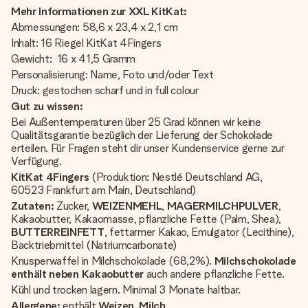
Mehr Informationen zur XXL KitKat:
Abmessungen: 58,6 x 23,4 x 2,1 cm
Inhalt: 16 Riegel KitKat 4Fingers
Gewicht: 16 x 41,5 Gramm
Personalisierung: Name, Foto und/oder Text
Druck: gestochen scharf und in full colour
Gut zu wissen:
Bei Außentemperaturen über 25 Grad können wir keine
Qualitätsgarantie bezüglich der Lieferung der Schokolade
erteilen. Für Fragen steht dir unser Kundenservice gerne zur
Verfügung.
KitKat 4Fingers
(Produktion: Nestlé Deutschland AG,
60523 Frankfurt am Main, Deutschland)
Zutaten:
Zucker,
WEIZENMEHL
,
MAGERMILCHPULVER
,
Kakaobutter, Kakaomasse, pflanzliche Fette (Palm, Shea),
BUTTERREINFETT
, fettarmer Kakao, Emulgator (Lecithine),
Backtriebmittel (Natriumcarbonate)
Knusperwaffel in Milchschokolade (68,2%).
Milchschokolade
enthält neben Kakaobutter
auch andere pflanzliche Fette.
Kühl und trocken lagern. Minimal 3 Monate haltbar.
Allergene:
enthält
Weizen
,
Milch
.