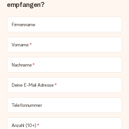
empfangen?
Wird die Rechnung mit der Bestellung mitverschickt?
Alle Lieferungen erfolgen ohne Rechnung und/oder
Lieferschein. Die Rechnung zu deiner Bestellung erhältst du
zeitgleich mit der Bestätigungsmail und kannst sie jederzeit in
Firmenname
deinem MySurprise Account einsehen. Du kannst das
Geschenk also direkt beim Empfänger liefern lassen und es
bleibt eine echte Überraschung!
Vorname
Nachname
Deine E-Mail Adresse
Telefonnummer
Anzahl (10+)