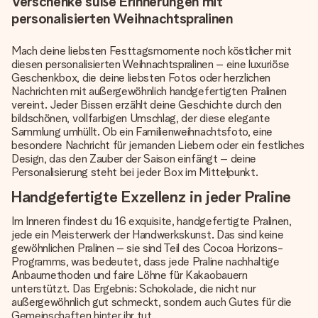
Verschenke süße Erinnerungen mit
personalisierten Weihnachtspralinen
Mach deine liebsten Festtagsmomente noch köstlicher mit
diesen personalisierten Weihnachtspralinen – eine luxuriöse
Geschenkbox, die deine liebsten Fotos oder herzlichen
Nachrichten mit außergewöhnlich handgefertigten Pralinen
vereint. Jeder Bissen erzählt deine Geschichte durch den
bildschönen, vollfarbigen Umschlag, der diese elegante
Sammlung umhüllt. Ob ein Familienweihnachtsfoto, eine
besondere Nachricht für jemanden Liebem oder ein festliches
Design, das den Zauber der Saison einfängt – deine
Personalisierung steht bei jeder Box im Mittelpunkt.
Handgefertigte Exzellenz in jeder Praline
Im Inneren findest du 16 exquisite, handgefertigte Pralinen,
jede ein Meisterwerk der Handwerkskunst. Das sind keine
gewöhnlichen Pralinen – sie sind Teil des Cocoa Horizons-
Programms, was bedeutet, dass jede Praline nachhaltige
Anbaumethoden und faire Löhne für Kakaobauern
unterstützt. Das Ergebnis: Schokolade, die nicht nur
außergewöhnlich gut schmeckt, sondern auch Gutes für die
Gemeinschaften hinter ihr tut.