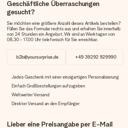
Geschäftliche Überraschungen
Welche Lieferoptionen stehen zur Verfügung?
Derzeit können wir (noch) keine verschiedenen Lieferoptionen
gesucht?
anbieten. Das Geschenk, das bestellt wird, wird als Paket oder
Päckchen versendet. Möchtest du wissen, ob es als Paket
Sie möchten eine größere Anzahl dieses Artikels bestellen?
oder Päckchen geliefert wird, kontaktiere bitte unseren
Füllen Sie das Formular rechts aus und erhalten Sie innerhalb
Kundenservice.
von 24 Stunden ein Angebot. Wir sind an Werktagen von
08.30 - 17.00 Uhr telefonisch für Sie erreichbar.
Zahlung
Wie kann ich meine Bestellung bezahlen?
Wir bieten die folgenden Zahlungsoptionen an: Vorauskasse
b2b@yoursurprise.de
+49 39292 929990
mit normaler Überweisung, Sofortüberweisung, Paypal,
Kreditkarte oder auf Rechnung über Klarna. Bei einer
manuellen Überweisung verlängert sich die Lieferzeit des
Jedes Geschenk mit einer einzigartigen Personalisierung
Geschenks jedoch um 3 Werktage.
Einfach Großbestellungen aufzugeben
Geschenk empfangen
Weltweiter Versand
Was, wenn das Geschenk meine Erwartungen nicht
erfüllt?
Direkter Versand an den Empfänger
Sollte das Geschenk wider Erwarten deine Erwartungen nicht
erfüllen, bitten wir dich, unseren Kundenservice zu
kontaktieren. Dort wird dir umgehend ein passender
Lieber eine Preisangabe per E-Mail
Lösungsvorschlag unterbreitet.