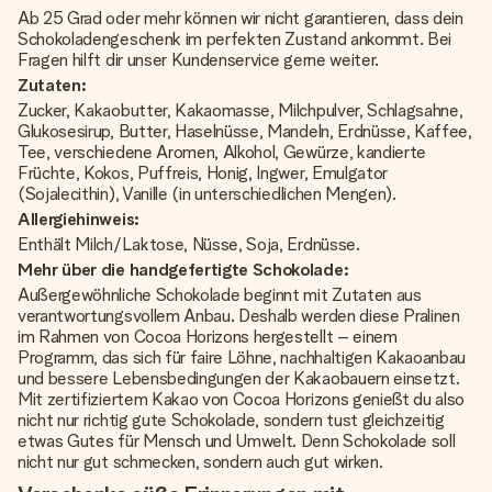
Ab 25 Grad oder mehr können wir nicht garantieren, dass dein
Schokoladengeschenk im perfekten Zustand ankommt. Bei
Fragen hilft dir unser Kundenservice gerne weiter.
Zutaten:
Zucker, Kakaobutter, Kakaomasse, Milchpulver, Schlagsahne,
Glukosesirup, Butter, Haselnüsse, Mandeln, Erdnüsse, Kaffee,
Tee, verschiedene Aromen, Alkohol, Gewürze, kandierte
Früchte, Kokos, Puffreis, Honig, Ingwer, Emulgator
(Sojalecithin), Vanille (in unterschiedlichen Mengen).
Allergiehinweis:
Enthält Milch/Laktose, Nüsse, Soja, Erdnüsse.
Mehr über die handgefertigte Schokolade:
Außergewöhnliche Schokolade beginnt mit Zutaten aus
verantwortungsvollem Anbau. Deshalb werden diese Pralinen
im Rahmen von Cocoa Horizons hergestellt – einem
Programm, das sich für faire Löhne, nachhaltigen Kakaoanbau
und bessere Lebensbedingungen der Kakaobauern einsetzt.
Mit zertifiziertem Kakao von Cocoa Horizons genießt du also
nicht nur richtig gute Schokolade, sondern tust gleichzeitig
etwas Gutes für Mensch und Umwelt. Denn Schokolade soll
nicht nur gut schmecken, sondern auch gut wirken.