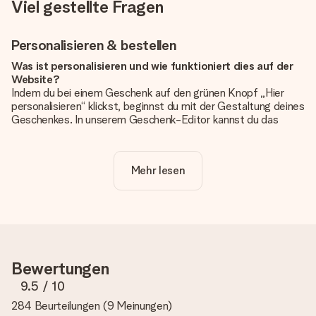
Viel gestellte Fragen
Personalisieren & bestellen
Was ist personalisieren und wie funktioniert dies auf der
Website?
Indem du bei einem Geschenk auf den grünen Knopf „Hier
personalisieren“ klickst, beginnst du mit der Gestaltung deines
Geschenkes. In unserem Geschenk-Editor kannst du das
Geschenk komplett nach Wunsch mit deinem eigenen Foto
und/oder Text gestalten. Wenn du möchtest, wählst du auch
noch eines unserer angebotenen Designs, um deinem
Mehr lesen
Geschenk die perfekte Ausstrahlung zu verleihen.
Ist die Personalisierung im Preis enthalten?
Der auf der Website angezeigte Preis ist inklusive der
Personalisierung. So ist und bleibt es übersichtlich!
Hat mein Foto die richtige Qualität?
Bewertungen
Wir möchten sicherstellen, dass du mit deinem Geschenk
rundum zufrieden bist. Deshalb ist es wichtig, qualitativ
9.5
/ 10
hochwertige Fotos zu verwenden. Wenn du dir nicht sicher
284 Beurteilungen
(
9 Meinungen
)
bist, ob dein Bild die erforderliche Qualität aufweist, wende