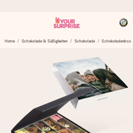
Heute bestellt, in 1 Werktag verschickt
Home
Schokolade & Süßigkeiten
Schokolade
Schokoladenbox
Wir bereiten dein Geschenk sorgfältig vor und schicken es
blitzschnell – damit du es genau zum richtigen Zeitpunkt
überreichen kannst, wenn es am meisten zählt.
4,8 (basierend auf +15.000 Bewertungen)
Unsere Geschenke begeistern. Kunden bewerten uns mit
4,8 bei Google Reviews (Gesamtergebnis aller Länder, in
die wir versenden).
+49 39292 929695