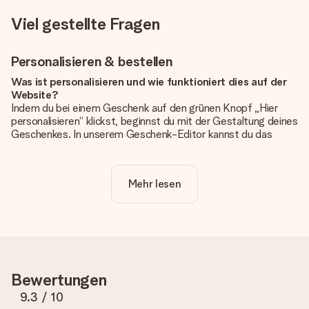
Viel gestellte Fragen
Personalisieren & bestellen
Was ist personalisieren und wie funktioniert dies auf der
Website?
Indem du bei einem Geschenk auf den grünen Knopf „Hier
personalisieren“ klickst, beginnst du mit der Gestaltung deines
Geschenkes. In unserem Geschenk-Editor kannst du das
Geschenk komplett nach Wunsch mit deinem eigenen Foto
und/oder Text gestalten. Wenn du möchtest, wählst du auch
noch eines unserer angebotenen Designs, um deinem
Mehr lesen
Geschenk die perfekte Ausstrahlung zu verleihen.
Ist die Personalisierung im Preis enthalten?
Der auf der Website angezeigte Preis ist inklusive der
Personalisierung. So ist und bleibt es übersichtlich!
Hat mein Foto die richtige Qualität?
Bewertungen
Wir möchten sicherstellen, dass du mit deinem Geschenk
rundum zufrieden bist. Deshalb ist es wichtig, qualitativ
9.3
/ 10
hochwertige Fotos zu verwenden. Wenn du dir nicht sicher