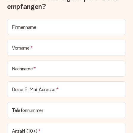
Lösungsvorschlag unterbreitet.
empfangen?
Wird die Rechnung mit der Bestellung mitverschickt?
Alle Lieferungen erfolgen ohne Rechnung und/oder
Lieferschein. Die Rechnung zu deiner Bestellung erhältst du
Firmenname
zeitgleich mit der Bestätigungsmail und kannst sie jederzeit in
deinem MySurprise Account einsehen. Du kannst das
Geschenk also direkt beim Empfänger liefern lassen und es
Vorname
bleibt eine echte Überraschung!
Nachname
Deine E-Mail Adresse
Telefonnummer
Anzahl (10+)