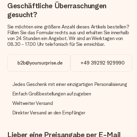
Geschäftliche Überraschungen
Welche Lieferoptionen stehen zur Verfügung?
gesucht?
Derzeit können wir (noch) keine verschiedenen Lieferoptionen
anbieten. Das Geschenk, das bestellt wird, wird als Paket oder
Sie möchten eine größere Anzahl dieses Artikels bestellen?
Päckchen versendet. Möchtest du wissen, ob es als Paket
Füllen Sie das Formular rechts aus und erhalten Sie innerhalb
oder Päckchen geliefert wird, kontaktiere bitte unseren
von 24 Stunden ein Angebot. Wir sind an Werktagen von
Kundenservice.
08.30 - 17.00 Uhr telefonisch für Sie erreichbar.
Zahlung
Wie kann ich meine Bestellung bezahlen?
b2b@yoursurprise.de
+49 39292 929990
Wir bieten die folgenden Zahlungsoptionen an: Vorauskasse
mit normaler Überweisung, Sofortüberweisung, Paypal,
Kreditkarte oder auf Rechnung über Klarna. Bei einer
Jedes Geschenk mit einer einzigartigen Personalisierung
manuellen Überweisung verlängert sich die Lieferzeit des
Geschenks jedoch um 3 Werktage.
Einfach Großbestellungen aufzugeben
Geschenk empfangen
Weltweiter Versand
Was, wenn das Geschenk meine Erwartungen nicht
Direkter Versand an den Empfänger
erfüllt?
Sollte das Geschenk wider Erwarten deine Erwartungen nicht
erfüllen, bitten wir dich, unseren Kundenservice zu
Lieber eine Preisangabe per E-Mail
kontaktieren. Dort wird dir umgehend ein passender