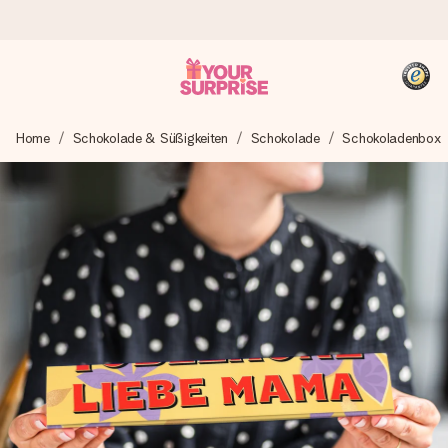
Heute bestellt, in 1 Werktag verschickt
Home
Schokolade & Süßigkeiten
Schokolade
Schokoladenbox
Wir bereiten dein Geschenk sorgfältig vor und schicken es
blitzschnell – damit du es genau zum richtigen Zeitpunkt
überreichen kannst, wenn es am meisten zählt.
4,8 (basierend auf +15.000 Bewertungen)
Unsere Geschenke begeistern. Kunden bewerten uns mit
4,8 bei Google Reviews (Gesamtergebnis aller Länder, in
die wir versenden).
+49 39292 929695