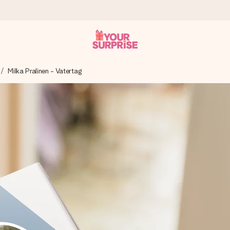
Milka Pralinen - Vatertag
tzschnell – damit du es genau zum richtigen Zeitpunkt überreichen 
i Google Reviews (Gesamtergebnis aller Länder, in die wir versen