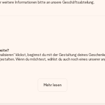
ür weitere Informationen bitte an unsere Geschäftsabteilung.
bsite?
alisieren“ klickst, beginnst du mit der Gestaltung deines Gesche
estalten. Wenn du möchtest, wählst du auch noch eines unserer 
erung. So ist und bleibt es übersichtlich!
Mehr lesen
frieden bist. Deshalb ist es wichtig, qualitativ hochwertige Fotos z
Kundenservice und füge dein Foto zusammen mit dem Geschenk bei, 