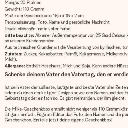
Menge: 20 Pralinen
Gewicht: 110 Gramm
Maße der Geschenkbox: 19,5 x 18 x 2 cm
Personalisierung: Foto, Name und persönliche Nachricht
Druck: bildschön und in voller Farbe
Bitte beachte:
Ab einer Außentemperatur von 25 Grad Celsius kö
an unseren Kundenservice.
Aus technischen Gründen ist die Verarbeitung von kyrillischen, tü
Zutaten:
Zucker, Kakaobutter, Palmöl, Kakaomasse, Molkenpul
Milch).
Allergene:
Enthält Haselnuss, Milch und Soja. Kann andere Nüsse
Schenke deinem Vater den Vatertag, den er verdie
Ist dein Vater der süßeste, lustigste und beste Vater aller Zei
indem du eines der lustigen Designs sowie den Namen und das Fo
Geburtstag oder einfach so. Es gibt niemanden, der ihm gleicht.
Die Milka-Geschenkbox enthält nicht weniger als 110 Gramm kös
ist ganz einfach. Füge im Editor das Foto, den Namen und die per
Geschenkbox. Erstelle jetzt deine eigene Geschenkbox!