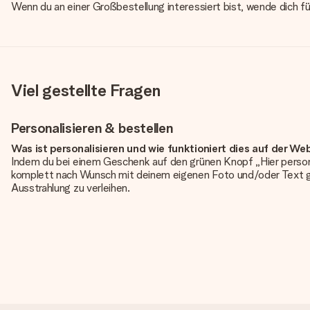
Wenn du an einer Großbestellung interessiert bist, wende dich f
Viel gestellte Fragen
Personalisieren & bestellen
Was ist personalisieren und wie funktioniert dies auf der We
Indem du bei einem Geschenk auf den grünen Knopf „Hier person
komplett nach Wunsch mit deinem eigenen Foto und/oder Text g
Ausstrahlung zu verleihen.
Ist die Personalisierung im Preis enthalten?
Der auf der Website angezeigte Preis ist inklusive der Personalisi
Hat mein Foto die richtige Qualität?
Wir möchten sicherstellen, dass du mit deinem Geschenk rundum zu
erforderliche Qualität aufweist, wende dich bitte an unseren 
Qualität für dich überprüfen!