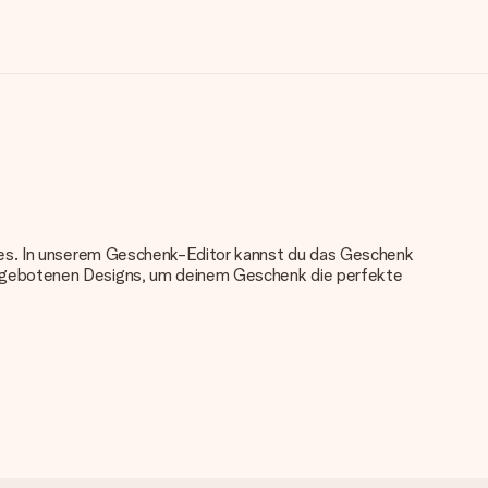
nkes. In unserem Geschenk-Editor kannst du das Geschenk
angebotenen Designs, um deinem Geschenk die perfekte
u verwenden. Wenn du dir nicht sicher bist, ob dein Bild die
das du bestellen möchtest. Unser Kundenservice kann dann die