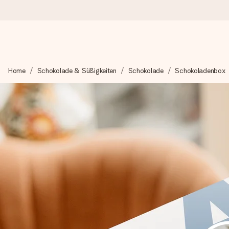
Heute bestellt, in 1 Werktag verschickt
Home
Schokolade & Süßigkeiten
Schokolade
Schokoladenbox
Wir bereiten dein Geschenk sorgfältig vor und schicken es bli
zählt.
4,8 (basierend auf +15.000 Bewertungen)
Unsere Geschenke begeistern. Kunden bewerten uns mit 4,8 be
+49 39292 929695
Montag - Freitag : 8:30 - 17:00 Uhr
Samstag - Sonntag : 8:30 - 13:00 Uhr