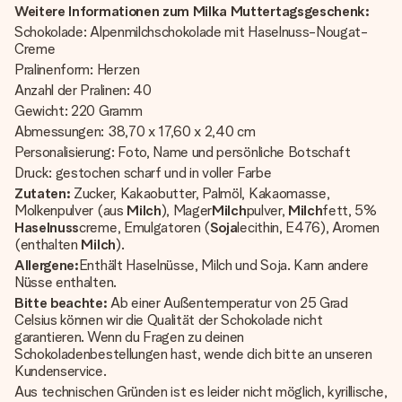
Weitere Informationen zum Milka Muttertagsgeschenk:
Schokolade: Alpenmilchschokolade mit Haselnuss-Nougat-
Creme
Pralinenform: Herzen
Anzahl der Pralinen: 40
Gewicht: 220 Gramm
Abmessungen: 38,70 x 17,60 x 2,40 cm
Personalisierung: Foto, Name und persönliche Botschaft
Druck: gestochen scharf und in voller Farbe
Zutaten:
Zucker, Kakaobutter, Palmöl, Kakaomasse,
Molkenpulver (aus
Milch
), Mager
Milch
pulver,
Milch
fett, 5%
Haselnuss
creme, Emulgatoren (
Soja
lecithin, E476), Aromen
(enthalten
Milch
).
Allergene:
Enthält Haselnüsse, Milch und Soja. Kann andere
Nüsse enthalten.
Bitte beachte:
Ab einer Außentemperatur von 25 Grad
Celsius können wir die Qualität der Schokolade nicht
garantieren. Wenn du Fragen zu deinen
Schokoladenbestellungen hast, wende dich bitte an unseren
Kundenservice.
Aus technischen Gründen ist es leider nicht möglich, kyrillische,