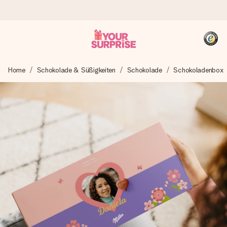
Heute bestellt, in 1 Werktag verschickt
Home
Schokolade & Süßigkeiten
Schokolade
Schokoladenbox
Wir bereiten dein Geschenk sorgfältig vor und schicken es
blitzschnell – damit du es genau zum richtigen Zeitpunkt
überreichen kannst, wenn es am meisten zählt.
4,8 (basierend auf +15.000 Bewertungen)
Unsere Geschenke begeistern. Kunden bewerten uns mit
4,8 bei Google Reviews (Gesamtergebnis aller Länder, in
die wir versenden).
+49 39292 929695