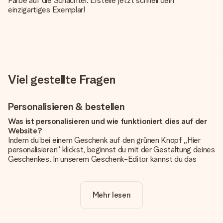
Farbe auf die Schachtel. Erstelle jetzt schnell dein
einzigartiges Exemplar!
Viel gestellte Fragen
Personalisieren & bestellen
Was ist personalisieren und wie funktioniert dies auf der
Website?
Indem du bei einem Geschenk auf den grünen Knopf „Hier
personalisieren“ klickst, beginnst du mit der Gestaltung deines
Geschenkes. In unserem Geschenk-Editor kannst du das
Geschenk komplett nach Wunsch mit deinem eigenen Foto
und/oder Text gestalten. Wenn du möchtest, wählst du auch
noch eines unserer angebotenen Designs, um deinem
Mehr lesen
Geschenk die perfekte Ausstrahlung zu verleihen.
Ist die Personalisierung im Preis enthalten?