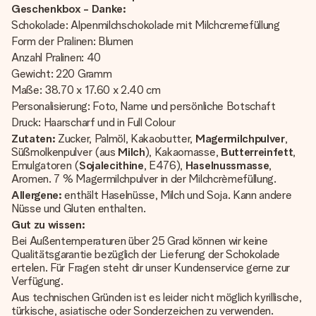
Geschenkbox - Danke:
Schokolade: Alpenmilchschokolade mit Milchcremefüllung
Form der Pralinen: Blumen
Anzahl Pralinen: 40
Gewicht: 220 Gramm
Maße: 38.70 x 17.60 x 2.40 cm
Personalisierung: Foto, Name und persönliche Botschaft
Druck: Haarscharf und in Full Colour
Zutaten:
Zucker, Palmöl, Kakaobutter,
Magermilchpulver
,
Süßmolkenpulver (aus
Milch
), Kakaomasse,
Butterreinfett
,
Emulgatoren (
Sojalecithine
, E476),
Haselnussmasse
,
Aromen. 7 % Magermilchpulver in der Milchcrèmefüllung.
Allergene:
enthält
Haselnüsse, Milch und Soja. Kann andere
Nüsse und Gluten enthalten.
Gut zu wissen:
Bei Außentemperaturen über 25 Grad können wir keine
Qualitätsgarantie bezüglich der Lieferung der Schokolade
ertelen. Für Fragen steht dir unser Kundenservice gerne zur
Verfügung.
Aus technischen Gründen ist es leider nicht möglich kyrillische,
türkische, asiatische oder Sonderzeichen zu verwenden.