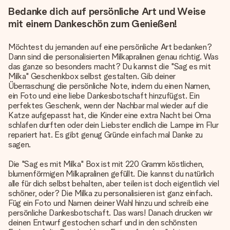
Bedanke dich auf persönliche Art und Weise
mit einem Dankeschön zum Genießen!
Möchtest du jemanden auf eine persönliche Art bedanken?
Dann sind die personalisierten Milkapralinen genau richtig. Was
das ganze so besonders macht? Du kannst die "Sag es mit
Milka" Geschenkbox selbst gestalten. Gib deiner
Überraschung die persönliche Note, indem du einen Namen,
ein Foto und eine liebe Dankesbotschaft hinzufügst. Ein
perfektes Geschenk, wenn der Nachbar mal wieder auf die
Katze aufgepasst hat, die Kinder eine extra Nacht bei Oma
schlafen durften oder dein Liebster endlich die Lampe im Flur
repariert hat. Es gibt genug Gründe einfach mal Danke zu
sagen.
Die "Sag es mit Milka" Box ist mit 220 Gramm köstlichen,
blumenförmigen Milkapralinen gefüllt. Die kannst du natürlich
alle für dich selbst behalten, aber teilen ist doch eigentlich viel
schöner, oder? Die Milka zu personalisieren ist ganz einfach.
Füg ein Foto und Namen deiner Wahl hinzu und schreib eine
persönliche Dankesbotschaft. Das wars! Danach drucken wir
deinen Entwurf gestochen scharf und in den schönsten