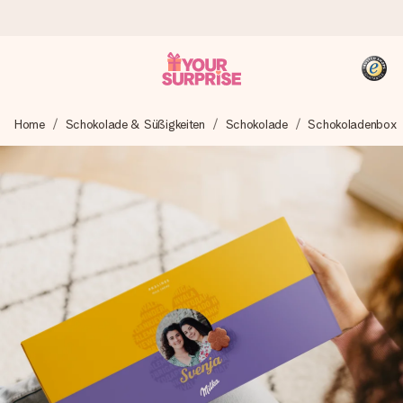
Heute bestellt, in 1 Werktag verschickt
Home
Schokolade & Süßigkeiten
Schokolade
Schokoladenbox
Wir bereiten dein Geschenk sorgfältig vor und schicken es
blitzschnell – damit du es genau zum richtigen Zeitpunkt
überreichen kannst, wenn es am meisten zählt.
4,8 (basierend auf +15.000 Bewertungen)
Unsere Geschenke begeistern. Kunden bewerten uns mit
4,8 bei Google Reviews (Gesamtergebnis aller Länder, in
die wir versenden).
+49 39292 929695