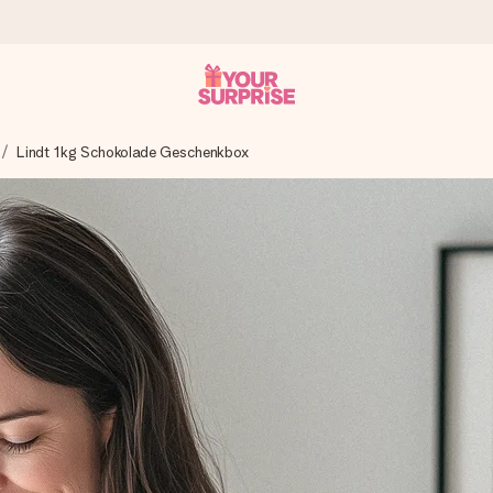
Lindt 1kg Schokolade Geschenkbox
tzschnell – damit du es genau zum richtigen Zeitpunkt überreichen 
i Google Reviews (Gesamtergebnis aller Länder, in die wir versen