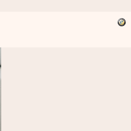
kannst, wenn es am meisten
den).