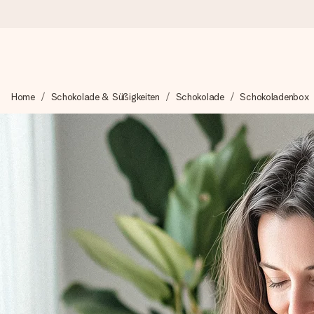
Heute bestellt, in 1 Werktag verschickt
Home
Schokolade & Süßigkeiten
Schokolade
Schokoladenbox
Wir bereiten dein Geschenk sorgfältig vor und schicken es bli
zählt.
4,8 (basierend auf +15.000 Bewertungen)
Unsere Geschenke begeistern. Kunden bewerten uns mit 4,8 be
+49 39292 929695
Montag - Freitag : 8:30 - 17:00 Uhr
Samstag - Sonntag : 8:30 - 13:00 Uhr