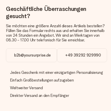
anbieten. Das Geschenk, das bestellt wird, wird als Paket oder
Geschäftliche Überraschungen
Päckchen versendet. Möchtest du wissen, ob es als Paket
oder Päckchen geliefert wird, kontaktiere bitte unseren
gesucht?
Kundenservice.
Sie möchten eine größere Anzahl dieses Artikels bestellen?
Zahlung
Füllen Sie das Formular rechts aus und erhalten Sie innerhalb
Wie kann ich meine Bestellung bezahlen?
von 24 Stunden ein Angebot. Wir sind an Werktagen von
Wir bieten die folgenden Zahlungsoptionen an: Vorauskasse
08.30 - 17.00 Uhr telefonisch für Sie erreichbar.
mit normaler Überweisung, Sofortüberweisung, Paypal,
Kreditkarte oder auf Rechnung über Klarna. Bei einer
manuellen Überweisung verlängert sich die Lieferzeit des
b2b@yoursurprise.de
+49 39292 929990
Geschenks jedoch um 3 Werktage.
Geschenk empfangen
Jedes Geschenk mit einer einzigartigen Personalisierung
Was, wenn das Geschenk meine Erwartungen nicht
Einfach Großbestellungen aufzugeben
erfüllt?
Sollte das Geschenk wider Erwarten deine Erwartungen nicht
Weltweiter Versand
erfüllen, bitten wir dich, unseren Kundenservice zu
kontaktieren. Dort wird dir umgehend ein passender
Direkter Versand an den Empfänger
Lösungsvorschlag unterbreitet.
Wird die Rechnung mit der Bestellung mitverschickt?