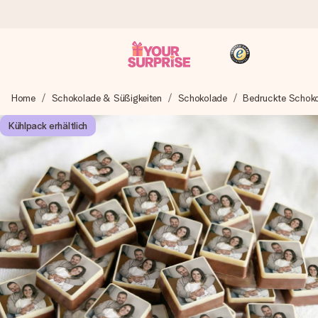
Heute bestellt, in 1 Werktag verschickt
Home
Schokolade & Süßigkeiten
Schokolade
Bedruckte Schok
Wir bereiten dein Geschenk sorgfältig vor und schicken es
blitzschnell – damit du es genau zum richtigen Zeitpunkt
Kühlpack erhältlich
überreichen kannst, wenn es am meisten zählt.
4,8 (basierend auf +15.000 Bewertungen)
Unsere Geschenke begeistern. Kunden bewerten uns mit
4,8 bei Google Reviews (Gesamtergebnis aller Länder, in
die wir versenden).
+49 39292 929695