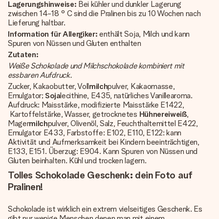
Lagerungshinweise:
Bei kühler und dunkler Lagerung
zwischen 14-18 ° C sind die Pralinen bis zu 10 Wochen nach
Lieferung haltbar.
Information für Allergiker:
enthält Soja, Milch und kann
Spuren von Nüssen und Gluten enthalten
Zutaten:
Weiße Schokolade und Milchschokolade kombiniert mit
essbaren Aufdruck.
Zucker, Kakaobutter, Voll
milch
pulver, Kakaomasse,
Emulgator;
Soja
lecithine, E435, natürliches Vanillearoma.
Aufdruck: Maisstärke, modifizierte Maisstärke E1422,
Kartoffelstärke, Wasser, getrocknetes
Hühnereiweiß
,
Mager
milch
pulver, Olivenöl, Salz, Feuchthaltemittel E422,
Emulgator E433, Farbstoffe: E102, E110, E122: kann
Aktivität und Aufmerksamkeit bei Kindern beeinträchtigen,
E133, E151. Überzug: E904. Kann Spuren von Nüssen und
Gluten beinhalten. Kühl und trocken lagern.
Tolles Schokolade Geschenk: dein Foto auf
Pralinen!
Schokolade ist wirklich ein extrem vielseitiges Geschenk. Es
gibt nur wenige Menschen denen man mit einem