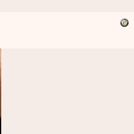
kannst, wenn es am meisten
den).