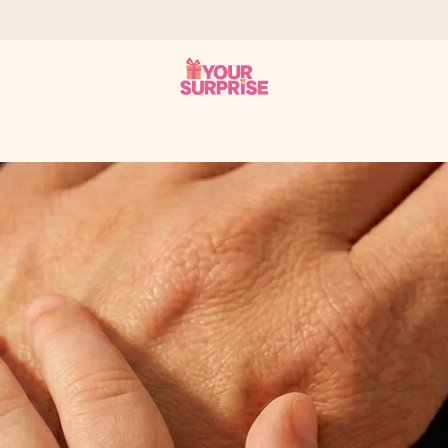
tzschnell – damit du es genau zum richtigen Zeitpunkt überreichen 
i Google Reviews (Gesamtergebnis aller Länder, in die wir versen