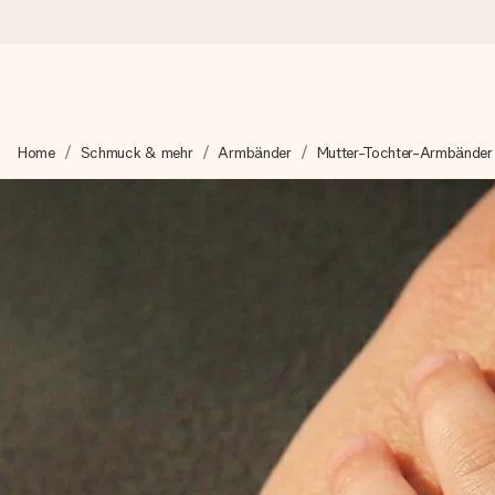
Heute bestellt, in 1 Werktag verschickt
Home
Schmuck & mehr
Armbänder
Mutter-Tochter-Armbänder
Wir bereiten dein Geschenk sorgfältig vor und schicken es bli
zählt.
4,8 (basierend auf +15.000 Bewertungen)
Unsere Geschenke begeistern. Kunden bewerten uns mit 4,8 be
+49 39292 929695
Montag - Freitag : 8:30 - 17:00 Uhr
Samstag - Sonntag : 8:30 - 13:00 Uhr