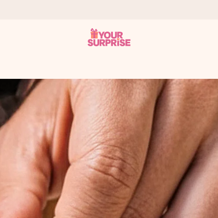
tzschnell – damit du es genau zum richtigen Zeitpunkt überreichen 
i Google Reviews (Gesamtergebnis aller Länder, in die wir versen