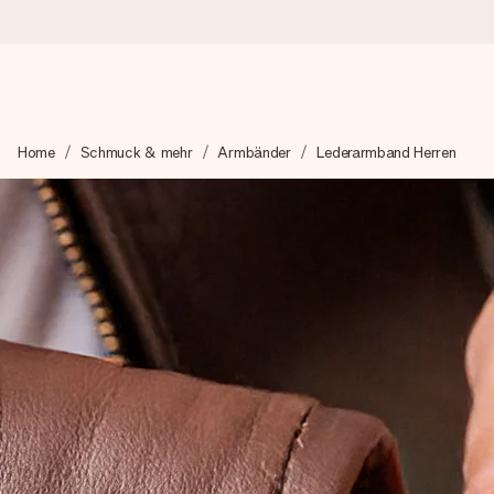
Heute bestellt, in 1 Werktag verschickt
Home
Schmuck & mehr
Armbänder
Lederarmband Herren
Wir bereiten dein Geschenk sorgfältig vor und schicken es bli
zählt.
4,8 (basierend auf +15.000 Bewertungen)
Unsere Geschenke begeistern. Kunden bewerten uns mit 4,8 be
+49 39292 929695
Montag - Freitag : 8:30 - 17:00 Uhr
Samstag - Sonntag : 8:30 - 13:00 Uhr