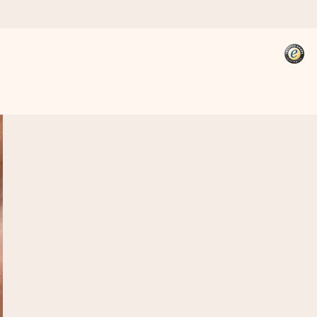
kannst, wenn es am meisten
den).