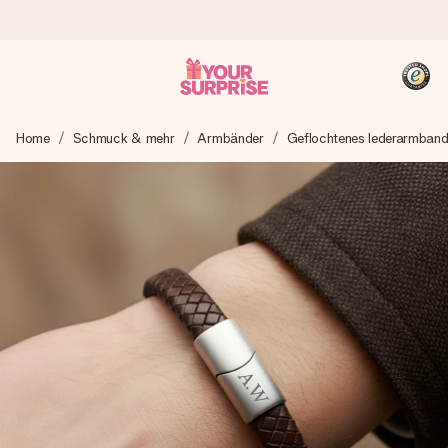
Heute bestellt, in 1 Werktag verschickt
Home
Schmuck & mehr
Armbänder
Geflochtenes lederarmban
Wir bereiten dein Geschenk sorgfältig vor und schicken es
blitzschnell – damit du es genau zum richtigen Zeitpunkt
überreichen kannst, wenn es am meisten zählt.
4,8 (basierend auf +15.000 Bewertungen)
Unsere Geschenke begeistern. Kunden bewerten uns mit
4,8 bei Google Reviews (Gesamtergebnis aller Länder, in
die wir versenden).
+49 39292 929695