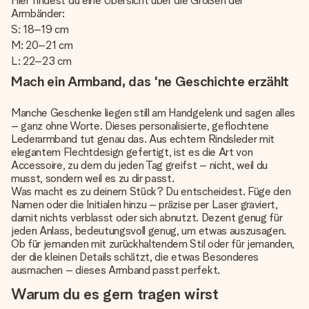
Hier findest du eine Übersicht über die Größen der
Armbänder:
S: 18–19 cm
M: 20–21 cm
L: 22–23 cm
Mach ein Armband, das 'ne Geschichte erzählt
Manche Geschenke liegen still am Handgelenk und sagen alles
– ganz ohne Worte. Dieses personalisierte, geflochtene
Lederarmband tut genau das. Aus echtem Rindsleder mit
elegantem Flechtdesign gefertigt, ist es die Art von
Accessoire, zu dem du jeden Tag greifst – nicht, weil du
musst, sondern weil es zu dir passt.
Was macht es zu deinem Stück? Du entscheidest. Füge den
Namen oder die Initialen hinzu – präzise per Laser graviert,
damit nichts verblasst oder sich abnutzt. Dezent genug für
jeden Anlass, bedeutungsvoll genug, um etwas auszusagen.
Ob für jemanden mit zurückhaltendem Stil oder für jemanden,
der die kleinen Details schätzt, die etwas Besonderes
ausmachen – dieses Armband passt perfekt.
Warum du es gern tragen wirst