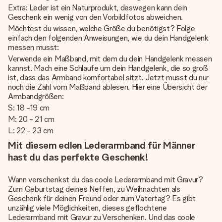
Extra: Leder ist ein Naturprodukt, deswegen kann dein
Geschenk ein wenig von den Vorbildfotos abweichen.
Möchtest du wissen, welche Größe du benötigst? Folge
einfach den folgenden Anweisungen, wie du dein Handgelenk
messen musst:
Verwende ein Maßband, mit dem du dein Handgelenk messen
kannst. Mach eine Schlaufe um dein Handgelenk, die so groß
ist, dass das Armband komfortabel sitzt. Jetzt musst du nur
noch die Zahl vom Maßband ablesen. Hier eine Übersicht der
Armbandgrößen:
S: 18 -19 cm
M: 20 - 21 cm
L: 22 - 23 cm
Mit diesem edlen Lederarmband für Männer
hast du das perfekte Geschenk!
Wann verschenkst du das coole Lederarmband mit Gravur?
Zum Geburtstag deines Neffen, zu Weihnachten als
Geschenk für deinen Freund oder zum Vatertag? Es gibt
unzählig viele Möglichkeiten, dieses geflochtene
Lederarmband mit Gravur zu Verschenken. Und das coole