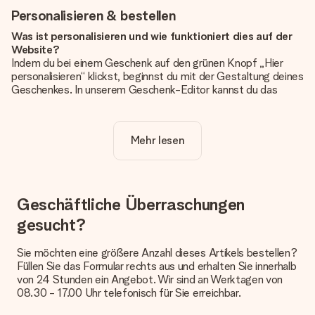
Personalisieren & bestellen
Was ist personalisieren und wie funktioniert dies auf der
Website?
Indem du bei einem Geschenk auf den grünen Knopf „Hier
personalisieren“ klickst, beginnst du mit der Gestaltung deines
Geschenkes. In unserem Geschenk-Editor kannst du das
Geschenk komplett nach Wunsch mit deinem eigenen Foto
und/oder Text gestalten. Wenn du möchtest, wählst du auch
noch eines unserer angebotenen Designs, um deinem
Mehr lesen
Geschenk die perfekte Ausstrahlung zu verleihen.
Ist die Personalisierung im Preis enthalten?
Der auf der Website angezeigte Preis ist inklusive der
Personalisierung. So ist und bleibt es übersichtlich!
Geschäftliche Überraschungen
gesucht?
Hat mein Foto die richtige Qualität?
Wir möchten sicherstellen, dass du mit deinem Geschenk
rundum zufrieden bist. Deshalb ist es wichtig, qualitativ
Sie möchten eine größere Anzahl dieses Artikels bestellen?
hochwertige Fotos zu verwenden. Wenn du dir nicht sicher
Füllen Sie das Formular rechts aus und erhalten Sie innerhalb
bist, ob dein Bild die erforderliche Qualität aufweist, wende
von 24 Stunden ein Angebot. Wir sind an Werktagen von
dich bitte an unseren Kundenservice und füge dein Foto
08.30 - 17.00 Uhr telefonisch für Sie erreichbar.
zusammen mit dem Geschenk bei, das du bestellen