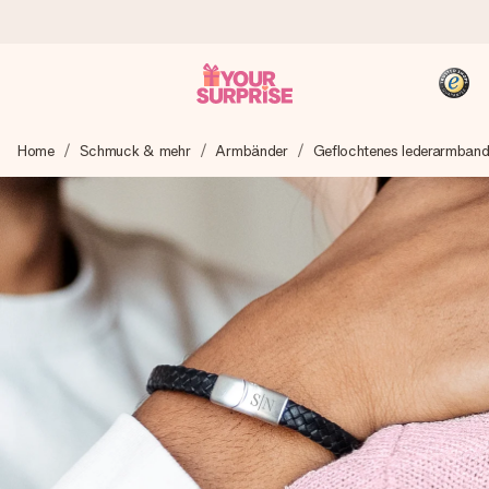
Heute bestellt, in 1 Werktag verschickt
Home
Schmuck & mehr
Armbänder
Geflochtenes lederarmban
Wir bereiten dein Geschenk sorgfältig vor und schicken es
blitzschnell – damit du es genau zum richtigen Zeitpunkt
überreichen kannst, wenn es am meisten zählt.
4,8 (basierend auf +15.000 Bewertungen)
Unsere Geschenke begeistern. Kunden bewerten uns mit
4,8 bei Google Reviews (Gesamtergebnis aller Länder, in
die wir versenden).
+49 39292 929695