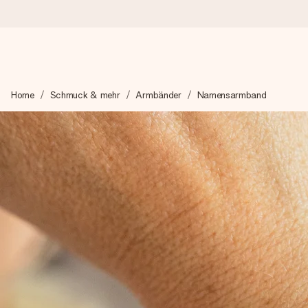
Heute bestellt, in 1 Werktag verschickt
Home
Schmuck & mehr
Armbänder
Namensarmband
Wir bereiten dein Geschenk sorgfältig vor und schicken es bli
zählt.
4,8 (basierend auf +15.000 Bewertungen)
Unsere Geschenke begeistern. Kunden bewerten uns mit 4,8 be
+49 39292 929695
Montag - Freitag : 8:30 - 17:00 Uhr
Samstag - Sonntag : 8:30 - 13:00 Uhr