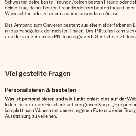
Schwester, deine beste Freundin/deinen besten Freund oder dei
deiner Frau, deiner besten Freundin/deinem besten Freund oder
Weihnachten oder zu einem anderen besonderen Anlass.
Das Armband zum Gravieren besteht aus einem silberfarbenen Ede
an das Handgelenk der meisten Frauen. Das Plättchen kann sich 
eine der vier Seiten des Plättchens graviert. Gestalte jetzt dei
Viel gestellte Fragen
Personalisieren & bestellen
Was ist personalisieren und wie funktioniert dies auf der We
Indem du bei einem Geschenk auf den grünen Knopf „Hier person
komplett nach Wunsch mit deinem eigenen Foto und/oder Text g
Ausstrahlung zu verleihen.
Ist die Personalisierung im Preis enthalten?
Der auf der Website angezeigte Preis ist inklusive der Personalisi