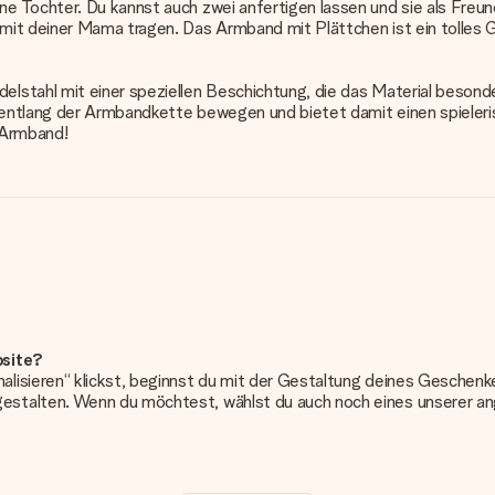
ne Tochter. Du kannst auch zwei anfertigen lassen und sie als F
 mit deiner Mama tragen. Das Armband mit Plättchen ist ein tolle
lstahl mit einer speziellen Beschichtung, die das Material besond
entlang der Armbandkette bewegen und bietet damit einen spieleris
n Armband!
bsite?
alisieren“ klickst, beginnst du mit der Gestaltung deines Gesche
estalten. Wenn du möchtest, wählst du auch noch eines unserer 
erung. So ist und bleibt es übersichtlich!