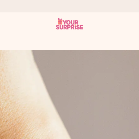
tzschnell – damit du es genau zum richtigen Zeitpunkt überreichen 
i Google Reviews (Gesamtergebnis aller Länder, in die wir versen