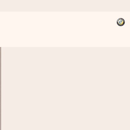
kannst, wenn es am meisten
den).