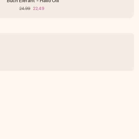
Buch Elefant - Hallo Olli
24,99
22,49