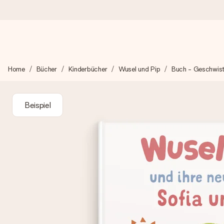
Heute bestellt, in 1 Werktag verschickt
Home
Bücher
Kinderbücher
Wusel und Pip
Buch - Geschwist
Wir bereiten dein Geschenk sorgfältig vor und schicken es bli
zählt.
Beispiel
4,8 (basierend auf +15.000 Bewertungen)
Unsere Geschenke begeistern. Kunden bewerten uns mit 4,8 be
+49 39292 929695
Montag - Freitag : 8:30 - 17:00 Uhr
Samstag - Sonntag : 8:30 - 13:00 Uhr