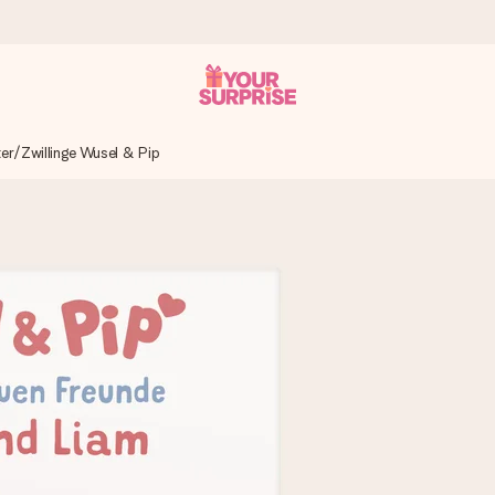
er/Zwillinge Wusel & Pip
tzschnell – damit du es genau zum richtigen Zeitpunkt überreichen 
i Google Reviews (Gesamtergebnis aller Länder, in die wir versen