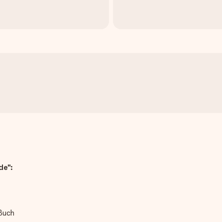
de":
Buch