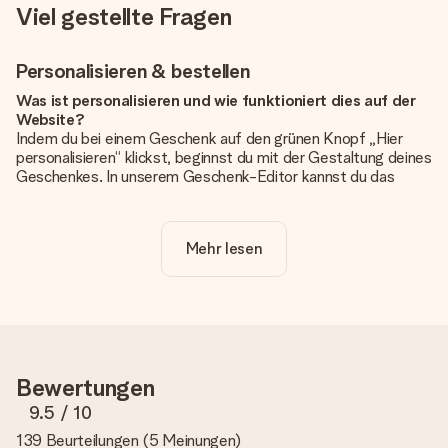
Viel gestellte Fragen
Personalisieren & bestellen
Was ist personalisieren und wie funktioniert dies auf der
Website?
Indem du bei einem Geschenk auf den grünen Knopf „Hier
personalisieren“ klickst, beginnst du mit der Gestaltung deines
Geschenkes. In unserem Geschenk-Editor kannst du das
Geschenk komplett nach Wunsch mit deinem eigenen Foto
und/oder Text gestalten. Wenn du möchtest, wählst du auch
noch eines unserer angebotenen Designs, um deinem
Mehr lesen
Geschenk die perfekte Ausstrahlung zu verleihen.
Ist die Personalisierung im Preis enthalten?
Der auf der Website angezeigte Preis ist inklusive der
Personalisierung. So ist und bleibt es übersichtlich!
Hat mein Foto die richtige Qualität?
Bewertungen
Wir möchten sicherstellen, dass du mit deinem Geschenk
rundum zufrieden bist. Deshalb ist es wichtig, qualitativ
9.5
/ 10
hochwertige Fotos zu verwenden. Wenn du dir nicht sicher
139 Beurteilungen
(
5 Meinungen
)
bist, ob dein Bild die erforderliche Qualität aufweist, wende