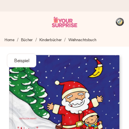
Heute bestellt, in 1 Werktag verschickt
Home
Bücher
Kinderbücher
Weihnachtsbuch
Wir bereiten dein Geschenk sorgfältig vor und schicken es
blitzschnell – damit du es genau zum richtigen Zeitpunkt
überreichen kannst, wenn es am meisten zählt.
Beispiel
4,8 (basierend auf +15.000 Bewertungen)
Unsere Geschenke begeistern. Kunden bewerten uns mit
4,8 bei Google Reviews (Gesamtergebnis aller Länder, in
die wir versenden).
+49 39292 929695