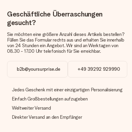
Welche Lieferoptionen stehen zur Verfügung?
Derzeit können wir (noch) keine verschiedenen Lieferoptionen
Geschäftliche Überraschungen
anbieten. Das Geschenk, das bestellt wird, wird als Paket oder
gesucht?
Päckchen versendet. Möchtest du wissen, ob es als Paket
oder Päckchen geliefert wird, kontaktiere bitte unseren
Kundenservice.
Sie möchten eine größere Anzahl dieses Artikels bestellen?
Füllen Sie das Formular rechts aus und erhalten Sie innerhalb
Zahlung
von 24 Stunden ein Angebot. Wir sind an Werktagen von
08.30 - 17.00 Uhr telefonisch für Sie erreichbar.
Wie kann ich meine Bestellung bezahlen?
Wir bieten die folgenden Zahlungsoptionen an: Vorauskasse
mit normaler Überweisung, Sofortüberweisung, Paypal,
b2b@yoursurprise.de
+49 39292 929990
Kreditkarte oder auf Rechnung über Klarna. Bei einer
manuellen Überweisung verlängert sich die Lieferzeit des
Geschenks jedoch um 3 Werktage.
Jedes Geschenk mit einer einzigartigen Personalisierung
Geschenk empfangen
Einfach Großbestellungen aufzugeben
Was, wenn das Geschenk meine Erwartungen nicht
erfüllt?
Weltweiter Versand
Sollte das Geschenk wider Erwarten deine Erwartungen nicht
Direkter Versand an den Empfänger
erfüllen, bitten wir dich, unseren Kundenservice zu
kontaktieren. Dort wird dir umgehend ein passender
Lösungsvorschlag unterbreitet.