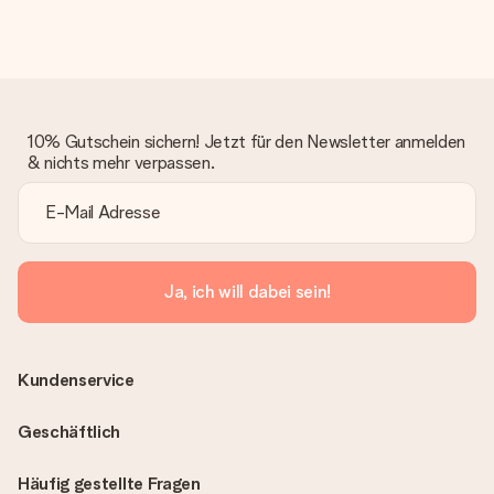
deinem MySurprise Account einsehen. Du kannst das
Geschenk also direkt beim Empfänger liefern lassen und es
bleibt eine echte Überraschung!
10% Gutschein sichern! Jetzt für den Newsletter anmelden
& nichts mehr verpassen.
Ja, ich will dabei sein!
Kundenservice
Geschäftlich
Häufig gestellte Fragen