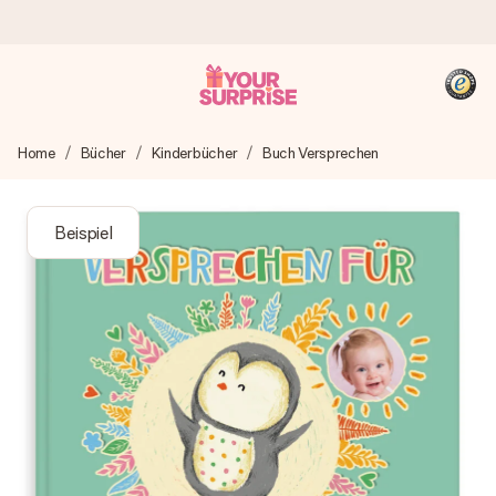
Heute bestellt, in 1 Werktag verschickt
Home
Bücher
Kinderbücher
Buch Versprechen
Wir bereiten dein Geschenk sorgfältig vor und schicken es
blitzschnell – damit du es genau zum richtigen Zeitpunkt
überreichen kannst, wenn es am meisten zählt.
Beispiel
4,8 (basierend auf +15.000 Bewertungen)
Unsere Geschenke begeistern. Kunden bewerten uns mit
4,8 bei Google Reviews (Gesamtergebnis aller Länder, in
die wir versenden).
+49 39292 929695