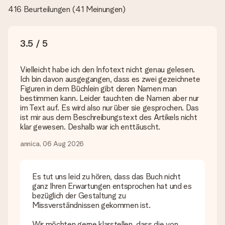
hochwertige Fotos zu verwenden. Wenn du dir nicht sicher
416 Beurteilungen
(
41 Meinungen
)
bist, ob dein Bild die erforderliche Qualität aufweist, wende
dich bitte an unseren Kundenservice und füge dein Foto
zusammen mit dem Geschenk bei, das du bestellen
möchtest. Unser Kundenservice kann dann die Qualität für
3.5 / 5
dich überprüfen!
Welche Dateien kann ich hochladen?
Vielleicht habe ich den Infotext nicht genau gelesen.
Es können JPG und PNG Dateien in unseren Editor
Ich bin davon ausgegangen, dass es zwei gezeichnete
hochgeladen werden. Ist dies zu technisch oder möchtest du
Figuren in dem Büchlein gibt deren Namen man
eine andere Bilddatei verwenden? Kontaktiere bitte unseren
bestimmen kann. Leider tauchten die Namen aber nur
Kundenservice, dort wird dir gerne weitergeholfen, sodass du
im Text auf. Es wird also nur über sie gesprochen. Das
dein Geschenk gestalten kannst!
ist mir aus dem Beschreibungstext des Artikels nicht
klar gewesen. Deshalb war ich enttäuscht.
Was, wenn die von mir gewünschte Farbe oder eine andere
Option nicht zur Verfügung steht?
annica, 06 Aug 2026
Suchst du ein spezielles Geschenk oder ein Geschenk in einer
bestimmten Farbe aber wirst auf unserer Seite nicht fündig?
Kontaktiere bitte unseren Kundenservice, dort wird dir gerne
Es tut uns leid zu hören, dass das Buch nicht
weitergeholfen!
ganz Ihren Erwartungen entsprochen hat und es
bezüglich der Gestaltung zu
Wie füge ich eine Geschenkkarte hinzu? Was genau ist
Missverständnissen gekommen ist.
die Geschenkkarte?
In unserem Warenkorb bieten wie die Option „Gratis
Wir möchten gerne klarstellen, dass die von