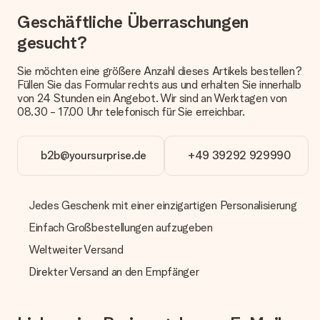
kontaktieren. Dort wird dir umgehend ein passender
Lösungsvorschlag unterbreitet.
Geschäftliche Überraschungen
gesucht?
Wird die Rechnung mit der Bestellung mitverschickt?
Alle Lieferungen erfolgen ohne Rechnung und/oder
Lieferschein. Die Rechnung zu deiner Bestellung erhältst du
Sie möchten eine größere Anzahl dieses Artikels bestellen?
zeitgleich mit der Bestätigungsmail und kannst sie jederzeit in
Füllen Sie das Formular rechts aus und erhalten Sie innerhalb
deinem MySurprise Account einsehen. Du kannst das
von 24 Stunden ein Angebot. Wir sind an Werktagen von
Geschenk also direkt beim Empfänger liefern lassen und es
08.30 - 17.00 Uhr telefonisch für Sie erreichbar.
bleibt eine echte Überraschung!
b2b@yoursurprise.de
+49 39292 929990
Jedes Geschenk mit einer einzigartigen Personalisierung
Einfach Großbestellungen aufzugeben
Weltweiter Versand
Direkter Versand an den Empfänger