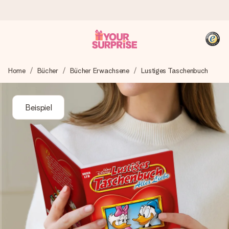
Heute bestellt, in 1 Werktag verschickt
Home
Bücher
Bücher Erwachsene
Lustiges Taschenbuch
Wir bereiten dein Geschenk sorgfältig vor und schicken es
blitzschnell – damit du es genau zum richtigen Zeitpunkt
überreichen kannst, wenn es am meisten zählt.
Beispiel
4,8 (basierend auf +15.000 Bewertungen)
Unsere Geschenke begeistern. Kunden bewerten uns mit
4,8 bei Google Reviews (Gesamtergebnis aller Länder, in
die wir versenden).
+49 39292 929695