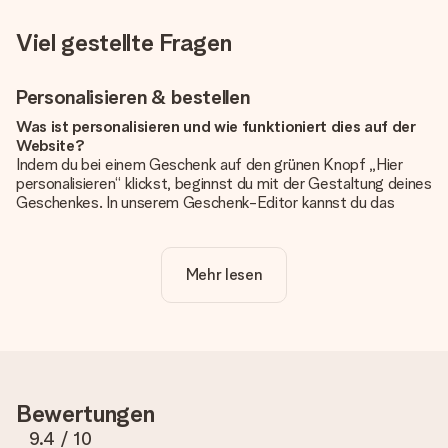
Viel gestellte Fragen
Personalisieren & bestellen
Was ist personalisieren und wie funktioniert dies auf der
Website?
Indem du bei einem Geschenk auf den grünen Knopf „Hier
personalisieren“ klickst, beginnst du mit der Gestaltung deines
Geschenkes. In unserem Geschenk-Editor kannst du das
Geschenk komplett nach Wunsch mit deinem eigenen Foto
und/oder Text gestalten. Wenn du möchtest, wählst du auch
noch eines unserer angebotenen Designs, um deinem
Mehr lesen
Geschenk die perfekte Ausstrahlung zu verleihen.
Ist die Personalisierung im Preis enthalten?
Der auf der Website angezeigte Preis ist inklusive der
Personalisierung. So ist und bleibt es übersichtlich!
Hat mein Foto die richtige Qualität?
Bewertungen
Wir möchten sicherstellen, dass du mit deinem Geschenk
rundum zufrieden bist. Deshalb ist es wichtig, qualitativ
9.4
/ 10