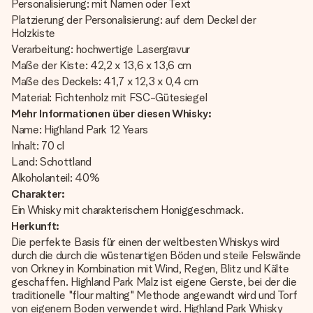
Personalisierung: mit Namen oder Text
Platzierung der Personalisierung: auf dem Deckel der
Holzkiste
Verarbeitung: hochwertige Lasergravur
Maße der Kiste: 42,2 x 13,6 x 13,6 cm
Maße des Deckels: 41,7 x 12,3 x 0,4 cm
Material: Fichtenholz mit FSC-Gütesiegel
Mehr Informationen über diesen Whisky:
Name: Highland Park 12 Years
Inhalt: 70 cl
Land: Schottland
Alkoholanteil: 40%
Charakter:
Ein Whisky mit charakterischem Honiggeschmack.
Herkunft:
Die perfekte Basis für einen der weltbesten Whiskys wird
durch die durch die wüstenartigen Böden und steile Felswände
von Orkney in Kombination mit Wind, Regen, Blitz und Kälte
geschaffen. Highland Park Malz ist eigene Gerste, bei der die
traditionelle "flour malting" Methode angewandt wird und Torf
von eigenem Boden verwendet wird. Highland Park Whisky