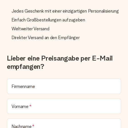
manuellen Überweisung verlängert sich die Lieferzeit des
Geschenks jedoch um 3 Werktage.
Jedes Geschenk mit einer einzigartigen Personalisierung
Geschenk empfangen
Einfach Großbestellungen aufzugeben
Was, wenn das Geschenk meine Erwartungen nicht
Weltweiter Versand
erfüllt?
Sollte das Geschenk wider Erwarten deine Erwartungen nicht
Direkter Versand an den Empfänger
erfüllen, bitten wir dich, unseren Kundenservice zu
kontaktieren. Dort wird dir umgehend ein passender
Lösungsvorschlag unterbreitet.
Lieber eine Preisangabe per E-Mail
Wird die Rechnung mit der Bestellung mitverschickt?
empfangen?
Alle Lieferungen erfolgen ohne Rechnung und/oder
Lieferschein. Die Rechnung zu deiner Bestellung erhältst du
zeitgleich mit der Bestätigungsmail und kannst sie jederzeit in
deinem MySurprise Account einsehen. Du kannst das
Firmenname
Geschenk also direkt beim Empfänger liefern lassen und es
bleibt eine echte Überraschung!
Vorname
Nachname