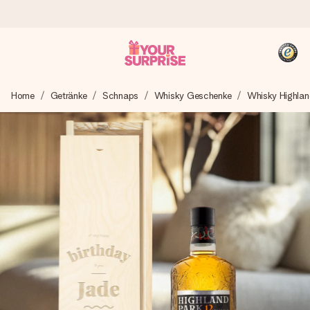
Heute bestellt, in 1 Werktag verschickt
Home
Getränke
Schnaps
Whisky Geschenke
Whisky Highlan
Wir bereiten dein Geschenk sorgfältig vor und schicken es
blitzschnell – damit du es genau zum richtigen Zeitpunkt
überreichen kannst, wenn es am meisten zählt.
4,8 (basierend auf +15.000 Bewertungen)
Unsere Geschenke begeistern. Kunden bewerten uns mit
4,8 bei Google Reviews (Gesamtergebnis aller Länder, in
die wir versenden).
+49 39292 929695