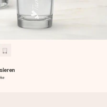
sieren
rke