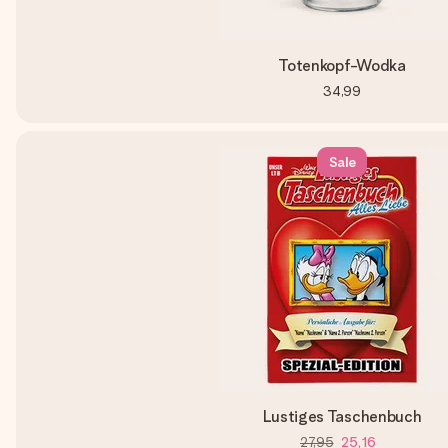
Totenkopf-Wodka
34,99
Sale
Lustiges Taschenbuch
27,95
25,16