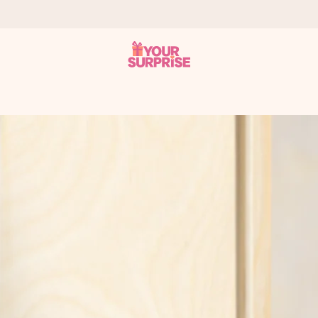
tzschnell – damit du es genau zum richtigen Zeitpunkt überreichen 
i Google Reviews (Gesamtergebnis aller Länder, in die wir versen