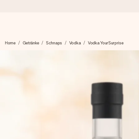
Heute bestellt, in 1 Werktag verschickt
Home
Getränke
Schnaps
Vodka
Vodka YourSurprise
Wir bereiten dein Geschenk sorgfältig vor und schicken es bli
zählt.
4,8 (basierend auf +15.000 Bewertungen)
Unsere Geschenke begeistern. Kunden bewerten uns mit 4,8 be
+49 39292 929695
Montag - Freitag : 8:30 - 17:00 Uhr
Samstag - Sonntag : 8:30 - 13:00 Uhr