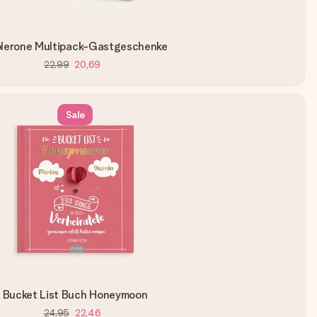
lerone Multipack-Gastgeschenke
22,99
20,69
Sale
Bucket List Buch Honeymoon
24,95
22,46