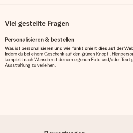
Viel gestellte Fragen
Personalisieren & bestellen
Was ist personalisieren und wie funktioniert dies auf der We
Indem du bei einem Geschenk auf den grünen Knopf „Hier person
komplett nach Wunsch mit deinem eigenen Foto und/oder Text g
Ausstrahlung zu verleihen.
Ist die Personalisierung im Preis enthalten?
Der auf der Website angezeigte Preis ist inklusive der Personalisi
Hat mein Foto die richtige Qualität?
Wir möchten sicherstellen, dass du mit deinem Geschenk rundum zu
erforderliche Qualität aufweist, wende dich bitte an unseren 
Qualität für dich überprüfen!
Welche Dateien kann ich hochladen?
Es können JPG und PNG Dateien in unseren Editor hochgeladen w
wird dir gerne weitergeholfen, sodass du dein Geschenk gestalte