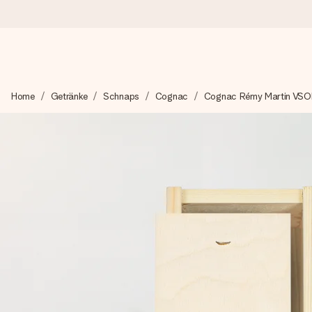
Heute bestellt, in 1 Werktag verschickt
Home
Getränke
Schnaps
Cognac
Cognac Rémy Martin VS
Wir bereiten dein Geschenk sorgfältig vor und schicken es bli
zählt.
4,8 (basierend auf +15.000 Bewertungen)
Unsere Geschenke begeistern. Kunden bewerten uns mit 4,8 be
+49 39292 929695
Montag - Freitag : 8:30 - 17:00 Uhr
Samstag - Sonntag : 8:30 - 13:00 Uhr