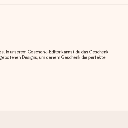
nkes. In unserem Geschenk-Editor kannst du das Geschenk
angebotenen Designs, um deinem Geschenk die perfekte
u verwenden. Wenn du dir nicht sicher bist, ob dein Bild die
das du bestellen möchtest. Unser Kundenservice kann dann die
tei verwenden? Kontaktiere bitte unseren Kundenservice, dort