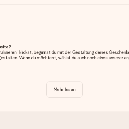
bsite?
alisieren“ klickst, beginnst du mit der Gestaltung deines Gesche
estalten. Wenn du möchtest, wählst du auch noch eines unserer 
erung. So ist und bleibt es übersichtlich!
Mehr lesen
frieden bist. Deshalb ist es wichtig, qualitativ hochwertige Fotos z
Kundenservice und füge dein Foto zusammen mit dem Geschenk bei, 
erden. Ist dies zu technisch oder möchtest du eine andere Bildda
n kannst!