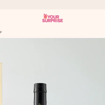
OP
tzschnell – damit du es genau zum richtigen Zeitpunkt überreichen 
i Google Reviews (Gesamtergebnis aller Länder, in die wir versen