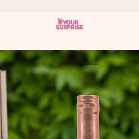
tzschnell – damit du es genau zum richtigen Zeitpunkt überreichen 
i Google Reviews (Gesamtergebnis aller Länder, in die wir versen