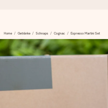
Heute bestellt, in 1 Werktag verschickt
Home
Getränke
Schnaps
Cognac
Espresso Martini Set
Wir bereiten dein Geschenk sorgfältig vor und schicken es bli
zählt.
4,8 (basierend auf +15.000 Bewertungen)
Unsere Geschenke begeistern. Kunden bewerten uns mit 4,8 be
+49 39292 929695
Montag - Freitag : 8:30 - 17:00 Uhr
Samstag - Sonntag : 8:30 - 13:00 Uhr