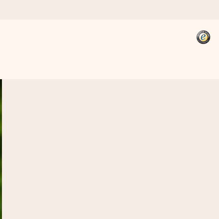
kannst, wenn es am meisten
den).