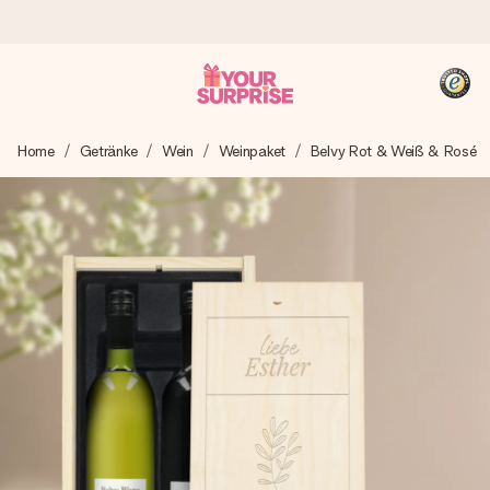
Heute bestellt, in 1 Werktag verschickt
Home
Getränke
Wein
Weinpaket
Belvy Rot & Weiß & Rosé
Wir bereiten dein Geschenk sorgfältig vor und schicken es
blitzschnell – damit du es genau zum richtigen Zeitpunkt
überreichen kannst, wenn es am meisten zählt.
4,8 (basierend auf +15.000 Bewertungen)
Unsere Geschenke begeistern. Kunden bewerten uns mit
4,8 bei Google Reviews (Gesamtergebnis aller Länder, in
die wir versenden).
+49 39292 929695