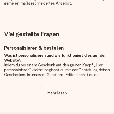
gerne ein maßgeschneidertes Angebot.
Viel gestellte Fragen
Personalisieren & bestellen
Was ist personalisieren und wie funktioniert dies auf der
Website?
Indem du bei einem Geschenk auf den grünen Knopf „Hier
personalisieren“ klickst, beginnst du mit der Gestaltung deines
Geschenkes. In unserem Geschenk-Editor kannst du das
Geschenk komplett nach Wunsch mit deinem eigenen Foto
und/oder Text gestalten. Wenn du möchtest, wählst du auch
noch eines unserer angebotenen Designs, um deinem
Mehr lesen
Geschenk die perfekte Ausstrahlung zu verleihen.
Ist die Personalisierung im Preis enthalten?
Der auf der Website angezeigte Preis ist inklusive der
Personalisierung. So ist und bleibt es übersichtlich!