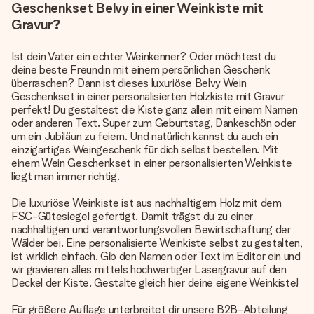
Geschenkset Belvy in einer Weinkiste mit
Gravur?
Ist dein Vater ein echter Weinkenner? Oder möchtest du
deine beste Freundin mit einem persönlichen Geschenk
überraschen? Dann ist dieses luxuriöse Belvy Wein
Geschenkset in einer personalisierten Holzkiste mit Gravur
perfekt! Du gestaltest die Kiste ganz allein mit einem Namen
oder anderen Text. Super zum Geburtstag, Dankeschön oder
um ein Jubiläun zu feiern. Und natürlich kannst du auch ein
einzigartiges Weingeschenk für dich selbst bestellen. Mit
einem Wein Geschenkset in einer personalisierten Weinkiste
liegt man immer richtig.
Die luxuriöse Weinkiste ist aus nachhaltigem Holz mit dem
FSC-Gütesiegel gefertigt. Damit trägst du zu einer
nachhaltigen und verantwortungsvollen Bewirtschaftung der
Wälder bei. Eine personalisierte Weinkiste selbst zu gestalten,
ist wirklich einfach. Gib den Namen oder Text im Editor ein und
wir gravieren alles mittels hochwertiger Lasergravur auf den
Deckel der Kiste. Gestalte gleich hier deine eigene Weinkiste!
Für größere Auflage unterbreitet dir unsere B2B-Abteilung