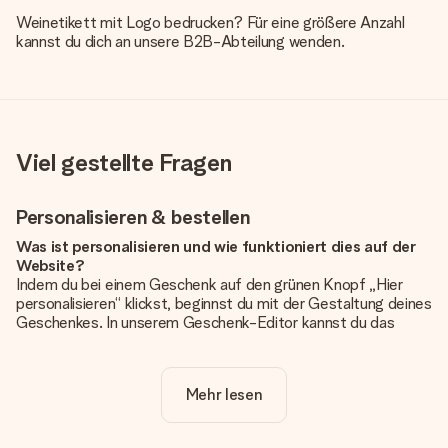
Weinetikett mit Logo bedrucken? Für eine größere Anzahl
kannst du dich an unsere B2B-Abteilung wenden.
Viel gestellte Fragen
Personalisieren & bestellen
Was ist personalisieren und wie funktioniert dies auf der
Website?
Indem du bei einem Geschenk auf den grünen Knopf „Hier
personalisieren“ klickst, beginnst du mit der Gestaltung deines
Geschenkes. In unserem Geschenk-Editor kannst du das
Geschenk komplett nach Wunsch mit deinem eigenen Foto
und/oder Text gestalten. Wenn du möchtest, wählst du auch
noch eines unserer angebotenen Designs, um deinem
Mehr lesen
Geschenk die perfekte Ausstrahlung zu verleihen.
Ist die Personalisierung im Preis enthalten?