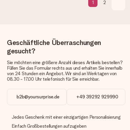
1
2
Wie lange dauert die Lieferzeit und wann werde ich mein
Geschenk erhalten?
Die aktuelle Lieferzeit steht jeweils auf der Produktseite bei
dem Geschenk vermeldet. Du kannst darauf vertrauen, dass
eine fristgerechte Lieferung durch unsere Lieferdienste
erfolgt.
Geschäftliche Überraschungen
Welche Lieferoptionen stehen zur Verfügung?
gesucht?
Derzeit können wir (noch) keine verschiedenen Lieferoptionen
anbieten. Das Geschenk, das bestellt wird, wird als Paket oder
Sie möchten eine größere Anzahl dieses Artikels bestellen?
Päckchen versendet. Möchtest du wissen, ob es als Paket
Füllen Sie das Formular rechts aus und erhalten Sie innerhalb
oder Päckchen geliefert wird, kontaktiere bitte unseren
von 24 Stunden ein Angebot. Wir sind an Werktagen von
Kundenservice.
08.30 - 17.00 Uhr telefonisch für Sie erreichbar.
Zahlung
Wie kann ich meine Bestellung bezahlen?
b2b@yoursurprise.de
+49 39292 929990
Wir bieten die folgenden Zahlungsoptionen an: Vorauskasse
mit normaler Überweisung, Sofortüberweisung, Paypal,
Kreditkarte oder auf Rechnung über Klarna. Bei einer
Jedes Geschenk mit einer einzigartigen Personalisierung
manuellen Überweisung verlängert sich die Lieferzeit des
Geschenks jedoch um 3 Werktage.
Einfach Großbestellungen aufzugeben