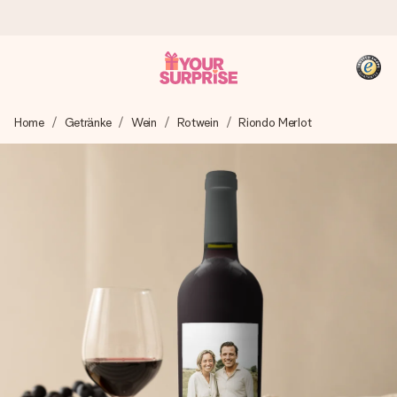
Heute bestellt, in 1 Werktag verschickt
Home
Getränke
Wein
Rotwein
Riondo Merlot
Wir bereiten dein Geschenk sorgfältig vor und schicken es
blitzschnell – damit du es genau zum richtigen Zeitpunkt
überreichen kannst, wenn es am meisten zählt.
4,8 (basierend auf +15.000 Bewertungen)
Unsere Geschenke begeistern. Kunden bewerten uns mit
4,8 bei Google Reviews (Gesamtergebnis aller Länder, in
die wir versenden).
+49 39292 929695