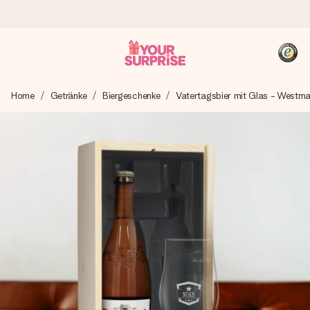
Heute bestellt, in 1 Werktag verschickt
Home
Getränke
Biergeschenke
Vatertagsbier mit Glas - Westma
Wir bereiten dein Geschenk sorgfältig vor und schicken es
blitzschnell – damit du es genau zum richtigen Zeitpunkt
überreichen kannst, wenn es am meisten zählt.
4,8 (basierend auf +15.000 Bewertungen)
Unsere Geschenke begeistern. Kunden bewerten uns mit
4,8 bei Google Reviews (Gesamtergebnis aller Länder, in
die wir versenden).
+49 39292 929695