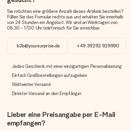
Wie lange dauert die Lieferzeit und wann werde ich mein
Geschenk erhalten?
Sie möchten eine größere Anzahl dieses Artikels bestellen?
Die aktuelle Lieferzeit steht jeweils auf der Produktseite bei
Füllen Sie das Formular rechts aus und erhalten Sie innerhalb
dem Geschenk vermeldet. Du kannst darauf vertrauen, dass
von 24 Stunden ein Angebot. Wir sind an Werktagen von
eine fristgerechte Lieferung durch unsere Lieferdienste
08.30 - 17.00 Uhr telefonisch für Sie erreichbar.
erfolgt.
Welche Lieferoptionen stehen zur Verfügung?
b2b@yoursurprise.de
+49 39292 929990
Derzeit können wir (noch) keine verschiedenen Lieferoptionen
anbieten. Das Geschenk, das bestellt wird, wird als Paket oder
Päckchen versendet. Möchtest du wissen, ob es als Paket
oder Päckchen geliefert wird, kontaktiere bitte unseren
Jedes Geschenk mit einer einzigartigen Personalisierung
Kundenservice.
Einfach Großbestellungen aufzugeben
Zahlung
Weltweiter Versand
Wie kann ich meine Bestellung bezahlen?
Direkter Versand an den Empfänger
Wir bieten die folgenden Zahlungsoptionen an: Vorauskasse
mit normaler Überweisung, Sofortüberweisung, Paypal,
Kreditkarte oder auf Rechnung über Klarna. Bei einer
Lieber eine Preisangabe per E-Mail
manuellen Überweisung verlängert sich die Lieferzeit des
Geschenks jedoch um 3 Werktage.
empfangen?