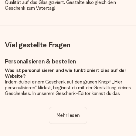
Qualität auf das Glas graviert. Gestalte also gleich dein
Geschenk zum Vatertag!
Viel gestellte Fragen
Personalisieren & bestellen
Was ist personalisieren und wie funktioniert dies auf der
Website?
Indem du bei einem Geschenk auf den grünen Knopf „Hier
personalisieren“ klickst, beginnst du mit der Gestaltung deines
Geschenkes. In unserem Geschenk-Editor kannst du das
Geschenk komplett nach Wunsch mit deinem eigenen Foto
und/oder Text gestalten. Wenn du möchtest, wählst du auch
noch eines unserer angebotenen Designs, um deinem
Mehr lesen
Geschenk die perfekte Ausstrahlung zu verleihen.
Ist die Personalisierung im Preis enthalten?
Der auf der Website angezeigte Preis ist inklusive der