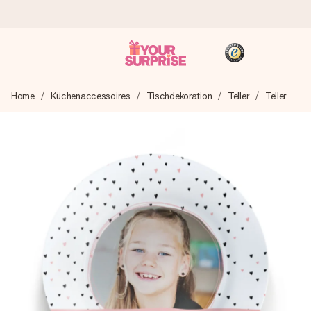
Heute bestellt, in 1 Werktag verschickt
Home
Küchenaccessoires
Tischdekoration
Teller
Teller
Wir bereiten dein Geschenk sorgfältig vor und schicken es
blitzschnell – damit du es genau zum richtigen Zeitpunkt
überreichen kannst, wenn es am meisten zählt.
4,8 (basierend auf +15.000 Bewertungen)
Unsere Geschenke begeistern. Kunden bewerten uns mit
4,8 bei Google Reviews (Gesamtergebnis aller Länder, in
die wir versenden).
+49 39292 929695