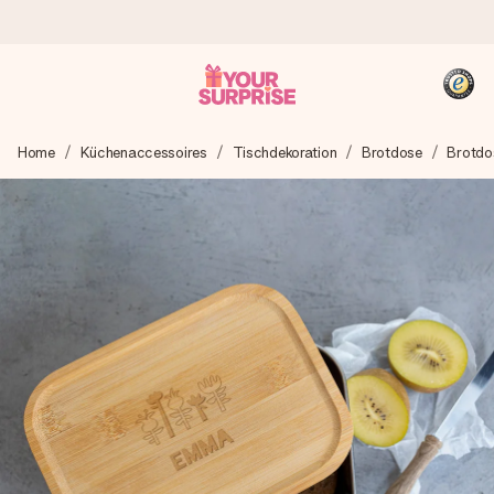
Heute bestellt, in 1 Werktag verschickt
Home
Küchenaccessoires
Tischdekoration
Brotdose
Brotdo
Wir bereiten dein Geschenk sorgfältig vor und schicken es
blitzschnell – damit du es genau zum richtigen Zeitpunkt
überreichen kannst, wenn es am meisten zählt.
4,8 (basierend auf +15.000 Bewertungen)
Unsere Geschenke begeistern. Kunden bewerten uns mit
4,8 bei Google Reviews (Gesamtergebnis aller Länder, in
die wir versenden).
+49 39292 929695