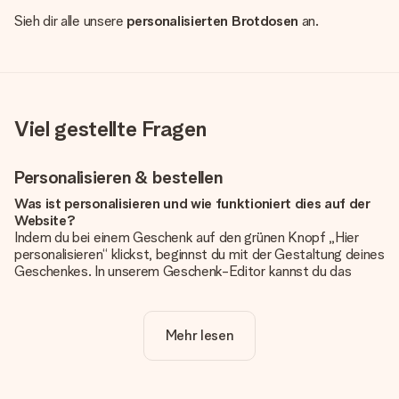
Sieh dir alle unsere
personalisierten Brotdosen
an.
Viel gestellte Fragen
Personalisieren & bestellen
Was ist personalisieren und wie funktioniert dies auf der
Website?
Indem du bei einem Geschenk auf den grünen Knopf „Hier
personalisieren“ klickst, beginnst du mit der Gestaltung deines
Geschenkes. In unserem Geschenk-Editor kannst du das
Geschenk komplett nach Wunsch mit deinem eigenen Foto
und/oder Text gestalten. Wenn du möchtest, wählst du auch
noch eines unserer angebotenen Designs, um deinem
Mehr lesen
Geschenk die perfekte Ausstrahlung zu verleihen.
Ist die Personalisierung im Preis enthalten?
Der auf der Website angezeigte Preis ist inklusive der