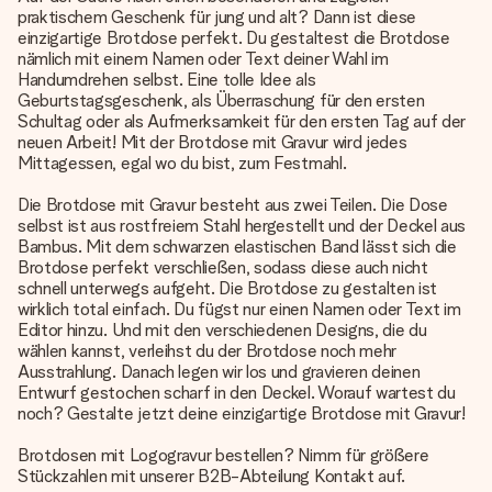
praktischem Geschenk für jung und alt? Dann ist diese
einzigartige Brotdose perfekt. Du gestaltest die Brotdose
nämlich mit einem Namen oder Text deiner Wahl im
Handumdrehen selbst. Eine tolle Idee als
Geburtstagsgeschenk, als Überraschung für den ersten
Schultag oder als Aufmerksamkeit für den ersten Tag auf der
neuen Arbeit! Mit der Brotdose mit Gravur wird jedes
Mittagessen, egal wo du bist, zum Festmahl.
Die Brotdose mit Gravur besteht aus zwei Teilen. Die Dose
selbst ist aus rostfreiem Stahl hergestellt und der Deckel aus
Bambus. Mit dem schwarzen elastischen Band lässt sich die
Brotdose perfekt verschließen, sodass diese auch nicht
schnell unterwegs aufgeht. Die Brotdose zu gestalten ist
wirklich total einfach. Du fügst nur einen Namen oder Text im
Editor hinzu. Und mit den verschiedenen Designs, die du
wählen kannst, verleihst du der Brotdose noch mehr
Ausstrahlung. Danach legen wir los und gravieren deinen
Entwurf gestochen scharf in den Deckel. Worauf wartest du
noch? Gestalte jetzt deine einzigartige Brotdose mit Gravur!
Brotdosen mit Logogravur bestellen? Nimm für größere
Stückzahlen mit unserer B2B-Abteilung Kontakt auf.