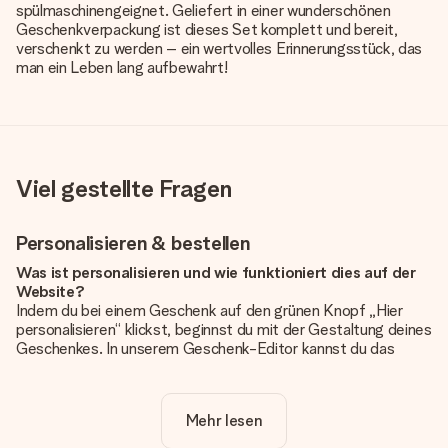
spülmaschinengeignet. Geliefert in einer wunderschönen
Geschenkverpackung ist dieses Set komplett und bereit,
verschenkt zu werden – ein wertvolles Erinnerungsstück, das
man ein Leben lang aufbewahrt!
Viel gestellte Fragen
Personalisieren & bestellen
Was ist personalisieren und wie funktioniert dies auf der
Website?
Indem du bei einem Geschenk auf den grünen Knopf „Hier
personalisieren“ klickst, beginnst du mit der Gestaltung deines
Geschenkes. In unserem Geschenk-Editor kannst du das
Geschenk komplett nach Wunsch mit deinem eigenen Foto
und/oder Text gestalten. Wenn du möchtest, wählst du auch
noch eines unserer angebotenen Designs, um deinem
Mehr lesen
Geschenk die perfekte Ausstrahlung zu verleihen.