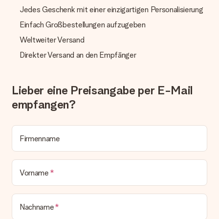
Geschenks jedoch um 3 Werktage.
Jedes Geschenk mit einer einzigartigen Personalisierung
Geschenk empfangen
Einfach Großbestellungen aufzugeben
Was, wenn das Geschenk meine Erwartungen nicht
Weltweiter Versand
erfüllt?
Sollte das Geschenk wider Erwarten deine Erwartungen nicht
Direkter Versand an den Empfänger
erfüllen, bitten wir dich, unseren Kundenservice zu
kontaktieren. Dort wird dir umgehend ein passender
Lösungsvorschlag unterbreitet.
Lieber eine Preisangabe per E-Mail
Wird die Rechnung mit der Bestellung mitverschickt?
empfangen?
Alle Lieferungen erfolgen ohne Rechnung und/oder
Lieferschein. Die Rechnung zu deiner Bestellung erhältst du
zeitgleich mit der Bestätigungsmail und kannst sie jederzeit in
deinem MySurprise Account einsehen. Du kannst das
Firmenname
Geschenk also direkt beim Empfänger liefern lassen und es
bleibt eine echte Überraschung!
Vorname
Nachname