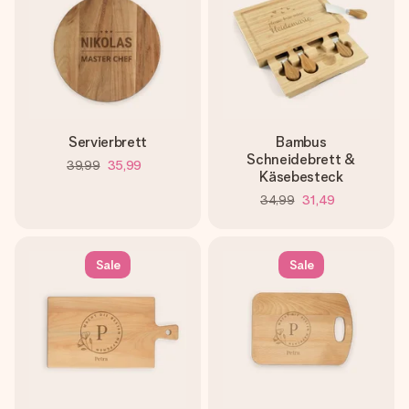
Servierbrett
Bambus
Schneidebrett &
39,99
35,99
Käsebesteck
34,99
31,49
Sale
Sale