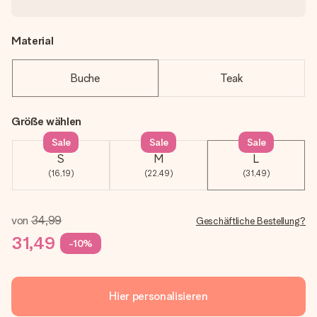
Material
Buche
Teak
Größe wählen
Sale
Sale
Sale
S
M
L
(16,19)
(22,49)
(31,49)
von
34,99
Geschäftliche Bestellung?
31,49
-10%
Hier personalisieren