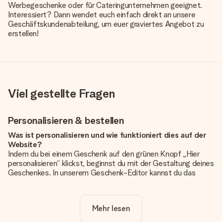
Werbegeschenke oder für Cateringunternehmen geeignet.
Interessiert? Dann wendet euch einfach direkt an unsere
Geschäftskundenabteilung, um euer graviertes Angebot zu
erstellen!
Viel gestellte Fragen
Personalisieren & bestellen
Was ist personalisieren und wie funktioniert dies auf der
Website?
Indem du bei einem Geschenk auf den grünen Knopf „Hier
personalisieren“ klickst, beginnst du mit der Gestaltung deines
Geschenkes. In unserem Geschenk-Editor kannst du das
Geschenk komplett nach Wunsch mit deinem eigenen Foto
und/oder Text gestalten. Wenn du möchtest, wählst du auch
noch eines unserer angebotenen Designs, um deinem
Mehr lesen
Geschenk die perfekte Ausstrahlung zu verleihen.