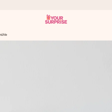
mühle
tzschnell – damit du es genau zum richtigen Zeitpunkt überreichen 
i Google Reviews (Gesamtergebnis aller Länder, in die wir versen