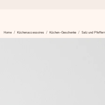
Heute bestellt, in 1 Werktag verschickt
Home
Küchenaccessoires
Küchen-Geschenke
Salz und Pfeffer
Wir bereiten dein Geschenk sorgfältig vor und schicken es bli
zählt.
4,8 (basierend auf +15.000 Bewertungen)
Unsere Geschenke begeistern. Kunden bewerten uns mit 4,8 be
+49 39292 929695
Montag - Freitag : 8:30 - 17:00 Uhr
Samstag - Sonntag : 8:30 - 13:00 Uhr