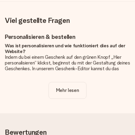
Viel gestellte Fragen
Personalisieren & bestellen
Was ist personalisieren und wie funktioniert dies auf der
Website?
Indem du bei einem Geschenk auf den grünen Knopf „Hier
personalisieren“ klickst, beginnst du mit der Gestaltung deines
Geschenkes. In unserem Geschenk-Editor kannst du das
Geschenk komplett nach Wunsch mit deinem eigenen Foto
und/oder Text gestalten. Wenn du möchtest, wählst du auch
noch eines unserer angebotenen Designs, um deinem
Mehr lesen
Geschenk die perfekte Ausstrahlung zu verleihen.
Ist die Personalisierung im Preis enthalten?
Der auf der Website angezeigte Preis ist inklusive der
Personalisierung. So ist und bleibt es übersichtlich!
Hat mein Foto die richtige Qualität?
Bewertungen
Wir möchten sicherstellen, dass du mit deinem Geschenk