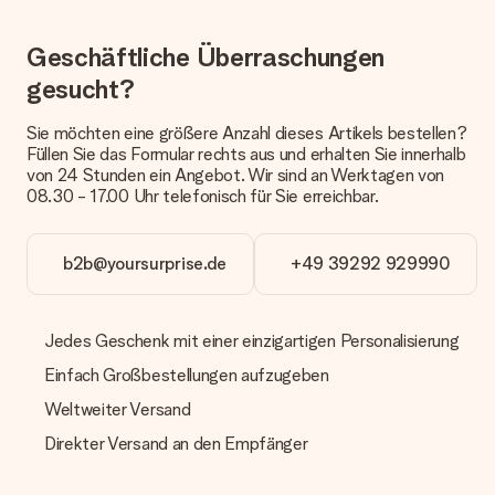
eine fristgerechte Lieferung durch unsere Lieferdienste
erfolgt.
Geschäftliche Überraschungen
Welche Lieferoptionen stehen zur Verfügung?
gesucht?
Derzeit können wir (noch) keine verschiedenen Lieferoptionen
anbieten. Das Geschenk, das bestellt wird, wird als Paket oder
Sie möchten eine größere Anzahl dieses Artikels bestellen?
Päckchen versendet. Möchtest du wissen, ob es als Paket
Füllen Sie das Formular rechts aus und erhalten Sie innerhalb
oder Päckchen geliefert wird, kontaktiere bitte unseren
von 24 Stunden ein Angebot. Wir sind an Werktagen von
Kundenservice.
08.30 - 17.00 Uhr telefonisch für Sie erreichbar.
Zahlung
Wie kann ich meine Bestellung bezahlen?
b2b@yoursurprise.de
+49 39292 929990
Wir bieten die folgenden Zahlungsoptionen an: Vorauskasse
mit normaler Überweisung, Sofortüberweisung, Paypal,
Kreditkarte oder auf Rechnung über Klarna. Bei einer
Jedes Geschenk mit einer einzigartigen Personalisierung
manuellen Überweisung verlängert sich die Lieferzeit des
Geschenks jedoch um 3 Werktage.
Einfach Großbestellungen aufzugeben
Geschenk empfangen
Weltweiter Versand
Was, wenn das Geschenk meine Erwartungen nicht
Direkter Versand an den Empfänger
erfüllt?
Sollte das Geschenk wider Erwarten deine Erwartungen nicht