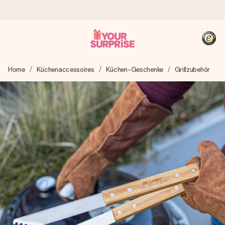
Heute bestellt, in 1 Werktag verschickt
Home
Küchenaccessoires
Küchen-Geschenke
Grillzubehör
Wir bereiten dein Geschenk sorgfältig vor und schicken es
blitzschnell – damit du es genau zum richtigen Zeitpunkt
überreichen kannst, wenn es am meisten zählt.
4,8 (basierend auf +15.000 Bewertungen)
Unsere Geschenke begeistern. Kunden bewerten uns mit
4,8 bei Google Reviews (Gesamtergebnis aller Länder, in
die wir versenden).
+49 39292 929695