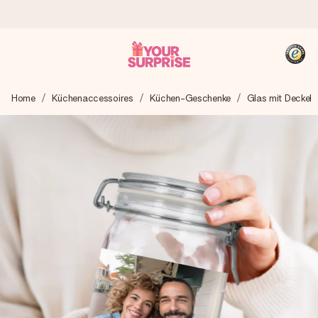
Heute bestellt, in 1 Werktag verschickt
Home
Küchenaccessoires
Küchen-Geschenke
Glas mit Deckel
Wir bereiten dein Geschenk sorgfältig vor und schicken es
blitzschnell – damit du es genau zum richtigen Zeitpunkt
überreichen kannst, wenn es am meisten zählt.
4,8 (basierend auf +15.000 Bewertungen)
Unsere Geschenke begeistern. Kunden bewerten uns mit
4,8 bei Google Reviews (Gesamtergebnis aller Länder, in
die wir versenden).
+49 39292 929695