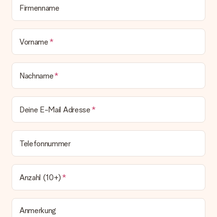
erfolgt.
Firmenname
Welche Lieferoptionen stehen zur Verfügung?
Derzeit können wir (noch) keine verschiedenen Lieferoptionen
anbieten. Das Geschenk, das bestellt wird, wird als Paket oder
Vorname
Päckchen versendet. Möchtest du wissen, ob es als Paket
oder Päckchen geliefert wird, kontaktiere bitte unseren
Kundenservice.
Nachname
Zahlung
Wie kann ich meine Bestellung bezahlen?
Deine E-Mail Adresse
Wir bieten die folgenden Zahlungsoptionen an: Vorauskasse
mit normaler Überweisung, Sofortüberweisung, Paypal,
Kreditkarte oder auf Rechnung über Klarna. Bei einer
manuellen Überweisung verlängert sich die Lieferzeit des
Telefonnummer
Geschenks jedoch um 3 Werktage.
Geschenk empfangen
Anzahl (10+)
Was, wenn das Geschenk meine Erwartungen nicht
erfüllt?
Sollte das Geschenk wider Erwarten deine Erwartungen nicht
erfüllen, bitten wir dich, unseren Kundenservice zu
Anmerkung