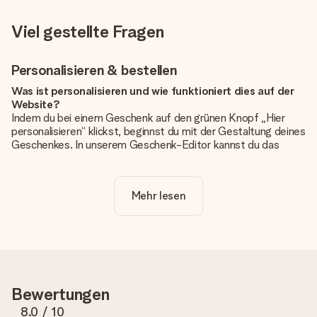
Viel gestellte Fragen
Personalisieren & bestellen
Was ist personalisieren und wie funktioniert dies auf der
Website?
Indem du bei einem Geschenk auf den grünen Knopf „Hier
personalisieren“ klickst, beginnst du mit der Gestaltung deines
Geschenkes. In unserem Geschenk-Editor kannst du das
Geschenk komplett nach Wunsch mit deinem eigenen Foto
und/oder Text gestalten. Wenn du möchtest, wählst du auch
noch eines unserer angebotenen Designs, um deinem
Mehr lesen
Geschenk die perfekte Ausstrahlung zu verleihen.
Ist die Personalisierung im Preis enthalten?
Der auf der Website angezeigte Preis ist inklusive der
Personalisierung. So ist und bleibt es übersichtlich!
Hat mein Foto die richtige Qualität?
Bewertungen
Wir möchten sicherstellen, dass du mit deinem Geschenk
rundum zufrieden bist. Deshalb ist es wichtig, qualitativ
8.0
/ 10