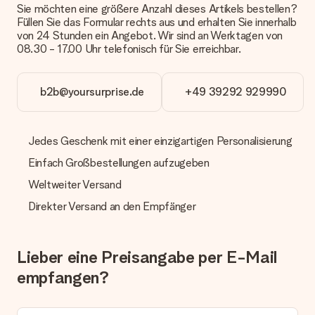
Geschenkkarte“ an. Klicke diese Option an, wenn du diese
Sie möchten eine größere Anzahl dieses Artikels bestellen?
Karte mitschicken möchtest. Auf diese Karte kannst du eine
Füllen Sie das Formular rechts aus und erhalten Sie innerhalb
persönliche Nachricht schreiben, sodass der Empfänger genau
von 24 Stunden ein Angebot. Wir sind an Werktagen von
weiß, von wem die Überraschung ist.
08.30 - 17.00 Uhr telefonisch für Sie erreichbar.
Wird mein Geschenk in Geschenkpapier geliefert?
Derzeit bieten wir (noch) keinen Einpackservice. Aber unsere
b2b@yoursurprise.de
+49 39292 929990
Geschenke werden in einer fröhlichen Versandverpackung
geliefert. Somit ist dein Geschenk automatisch zum
Verschenken bereit oder kann sofort an den Empfänger
Jedes Geschenk mit einer einzigartigen Personalisierung
geschickt werden.
Einfach Großbestellungen aufzugeben
Lieferzeit, Lieferoptionen und Versandkosten
Weltweiter Versand
Kann ich ein Lieferdatum wählen?
Direkter Versand an den Empfänger
Bedauerlicherweise ist es momentan (noch) nicht möglich, das
Geschenk zu einem Wunschtermin liefern zu lassen.
Wie lange dauert die Lieferzeit und wann werde ich mein
Lieber eine Preisangabe per E-Mail
Geschenk erhalten?
empfangen?
Die aktuelle Lieferzeit steht jeweils auf der Produktseite bei
dem Geschenk vermeldet. Du kannst darauf vertrauen, dass
eine fristgerechte Lieferung durch unsere Lieferdienste