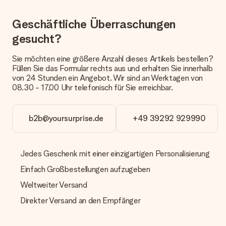
weiß, von wem die Überraschung ist.
Geschäftliche Überraschungen
Wird mein Geschenk in Geschenkpapier geliefert?
gesucht?
Derzeit bieten wir (noch) keinen Einpackservice. Aber unsere
Geschenke werden in einer fröhlichen Versandverpackung
geliefert. Somit ist dein Geschenk automatisch zum
Sie möchten eine größere Anzahl dieses Artikels bestellen?
Verschenken bereit oder kann sofort an den Empfänger
Füllen Sie das Formular rechts aus und erhalten Sie innerhalb
geschickt werden.
von 24 Stunden ein Angebot. Wir sind an Werktagen von
08.30 - 17.00 Uhr telefonisch für Sie erreichbar.
Lieferzeit, Lieferoptionen und Versandkosten
Kann ich ein Lieferdatum wählen?
b2b@yoursurprise.de
+49 39292 929990
Bedauerlicherweise ist es momentan (noch) nicht möglich, das
Geschenk zu einem Wunschtermin liefern zu lassen.
Jedes Geschenk mit einer einzigartigen Personalisierung
Wie lange dauert die Lieferzeit und wann werde ich mein
Geschenk erhalten?
Einfach Großbestellungen aufzugeben
Die aktuelle Lieferzeit steht jeweils auf der Produktseite bei
dem Geschenk vermeldet. Du kannst darauf vertrauen, dass
Weltweiter Versand
eine fristgerechte Lieferung durch unsere Lieferdienste
Direkter Versand an den Empfänger
erfolgt.
Welche Lieferoptionen stehen zur Verfügung?