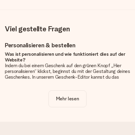
Viel gestellte Fragen
Personalisieren & bestellen
Was ist personalisieren und wie funktioniert dies auf der
Website?
Indem du bei einem Geschenk auf den grünen Knopf „Hier
personalisieren“ klickst, beginnst du mit der Gestaltung deines
Geschenkes. In unserem Geschenk-Editor kannst du das
Geschenk komplett nach Wunsch mit deinem eigenen Foto
und/oder Text gestalten. Wenn du möchtest, wählst du auch
noch eines unserer angebotenen Designs, um deinem
Mehr lesen
Geschenk die perfekte Ausstrahlung zu verleihen.
Ist die Personalisierung im Preis enthalten?
Der auf der Website angezeigte Preis ist inklusive der
Personalisierung. So ist und bleibt es übersichtlich!
Hat mein Foto die richtige Qualität?