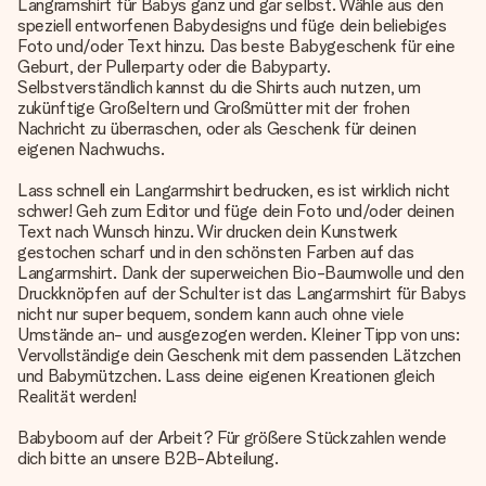
Langramshirt für Babys ganz und gar selbst. Wähle aus den
speziell entworfenen Babydesigns und füge dein beliebiges
Foto und/oder Text hinzu. Das beste Babygeschenk für eine
Geburt, der Pullerparty oder die Babyparty.
Selbstverständlich kannst du die Shirts auch nutzen, um
zukünftige Großeltern und Großmütter mit der frohen
Nachricht zu überraschen, oder als Geschenk für deinen
eigenen Nachwuchs.
Lass schnell ein Langarmshirt bedrucken, es ist wirklich nicht
schwer! Geh zum Editor und füge dein Foto und/oder deinen
Text nach Wunsch hinzu. Wir drucken dein Kunstwerk
gestochen scharf und in den schönsten Farben auf das
Langarmshirt. Dank der superweichen Bio-Baumwolle und den
Druckknöpfen auf der Schulter ist das Langarmshirt für Babys
nicht nur super bequem, sondern kann auch ohne viele
Umstände an- und ausgezogen werden. Kleiner Tipp von uns:
Vervollständige dein Geschenk mit dem passenden Lätzchen
und Babymützchen. Lass deine eigenen Kreationen gleich
Realität werden!
Babyboom auf der Arbeit? Für größere Stückzahlen wende
dich bitte an unsere B2B-Abteilung.