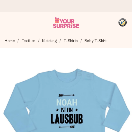
Heute bestellt, in 1 Werktag verschickt
Home
Textilien
Kleidung
T-Shirts
Baby T-Shirt
Wir bereiten dein Geschenk sorgfältig vor und schicken es
blitzschnell – damit du es genau zum richtigen Zeitpunkt
überreichen kannst, wenn es am meisten zählt.
4,8 (basierend auf +15.000 Bewertungen)
Unsere Geschenke begeistern. Kunden bewerten uns mit
4,8 bei Google Reviews (Gesamtergebnis aller Länder, in
die wir versenden).
+49 39292 929695