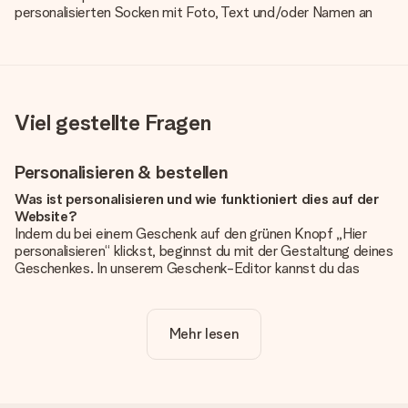
personalisierten Socken mit Foto, Text und/oder Namen an
Viel gestellte Fragen
Personalisieren & bestellen
Was ist personalisieren und wie funktioniert dies auf der
Website?
Indem du bei einem Geschenk auf den grünen Knopf „Hier
personalisieren“ klickst, beginnst du mit der Gestaltung deines
Geschenkes. In unserem Geschenk-Editor kannst du das
Geschenk komplett nach Wunsch mit deinem eigenen Foto
und/oder Text gestalten. Wenn du möchtest, wählst du auch
noch eines unserer angebotenen Designs, um deinem
Mehr lesen
Geschenk die perfekte Ausstrahlung zu verleihen.
Ist die Personalisierung im Preis enthalten?
Der auf der Website angezeigte Preis ist inklusive der
Personalisierung. So ist und bleibt es übersichtlich!