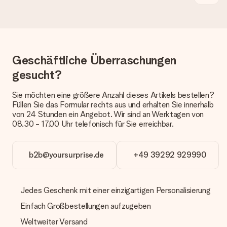
Wie lange dauert die Lieferzeit und wann werde ich mein
Geschenk erhalten?
Die aktuelle Lieferzeit steht jeweils auf der Produktseite bei
dem Geschenk vermeldet. Du kannst darauf vertrauen, dass
eine fristgerechte Lieferung durch unsere Lieferdienste
erfolgt.
Geschäftliche Überraschungen
Welche Lieferoptionen stehen zur Verfügung?
gesucht?
Derzeit können wir (noch) keine verschiedenen Lieferoptionen
anbieten. Das Geschenk, das bestellt wird, wird als Paket oder
Sie möchten eine größere Anzahl dieses Artikels bestellen?
Päckchen versendet. Möchtest du wissen, ob es als Paket
Füllen Sie das Formular rechts aus und erhalten Sie innerhalb
oder Päckchen geliefert wird, kontaktiere bitte unseren
von 24 Stunden ein Angebot. Wir sind an Werktagen von
Kundenservice.
08.30 - 17.00 Uhr telefonisch für Sie erreichbar.
Zahlung
Wie kann ich meine Bestellung bezahlen?
b2b@yoursurprise.de
+49 39292 929990
Wir bieten die folgenden Zahlungsoptionen an: Vorauskasse
mit normaler Überweisung, Sofortüberweisung, Paypal,
Kreditkarte oder auf Rechnung über Klarna. Bei einer
Jedes Geschenk mit einer einzigartigen Personalisierung
manuellen Überweisung verlängert sich die Lieferzeit des
Geschenks jedoch um 3 Werktage.
Einfach Großbestellungen aufzugeben
Geschenk empfangen
Weltweiter Versand