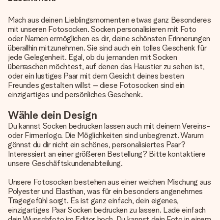
Mach aus deinen Lieblingsmomenten etwas ganz Besonderes
mit unseren Fotosocken. Socken personalisieren mit Foto
oder Namen ermöglichen es dir, deine schönsten Erinnerungen
überallhin mitzunehmen. Sie sind auch ein tolles Geschenk für
jede Gelegenheit. Egal, ob du jemanden mit Socken
überraschen möchtest, auf denen das Haustier zu sehen ist,
oder ein lustiges Paar mit dem Gesicht deines besten
Freundes gestalten willst – diese Fotosocken sind ein
einzigartiges und persönliches Geschenk.
Wähle dein Design
Du kannst Socken bedrucken lassen auch mit deinem Vereins-
oder Firmenlogo. Die Möglichkeiten sind unbegrenzt. Warum
gönnst du dir nicht ein schönes, personalisiertes Paar?
Interessiert an einer größeren Bestellung? Bitte kontaktiere
unsere Geschäftskundenabteilung.
Unsere Fotosocken bestehen aus einer weichen Mischung aus
Polyester und Elasthan, was für ein besonders angenehmes
Tragegefühl sorgt. Es ist ganz einfach, dein eigenes,
einzigartiges Paar Socken bedrucken zu lassen. Lade einfach
dein Wunschfoto im Editor hoch. Du kannst dein Foto in einem