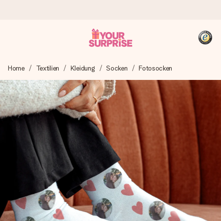
Heute bestellt, in 1 Werktag verschickt
Home
Textilien
Kleidung
Socken
Fotosocken
Wir bereiten dein Geschenk sorgfältig vor und schicken es
blitzschnell – damit du es genau zum richtigen Zeitpunkt
überreichen kannst, wenn es am meisten zählt.
4,8 (basierend auf +15.000 Bewertungen)
Unsere Geschenke begeistern. Kunden bewerten uns mit
4,8 bei Google Reviews (Gesamtergebnis aller Länder, in
die wir versenden).
+49 39292 929695