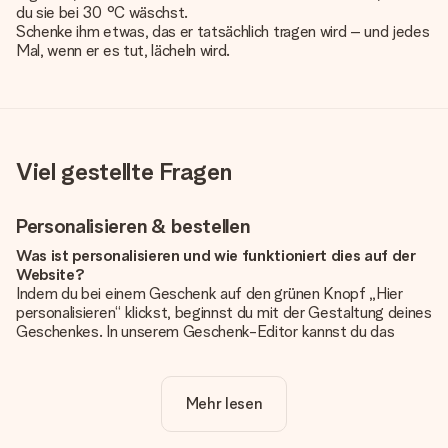
du sie bei 30 °C wäschst.
Schenke ihm etwas, das er tatsächlich tragen wird – und jedes
Mal, wenn er es tut, lächeln wird.
Viel gestellte Fragen
Personalisieren & bestellen
Was ist personalisieren und wie funktioniert dies auf der
Website?
Indem du bei einem Geschenk auf den grünen Knopf „Hier
personalisieren“ klickst, beginnst du mit der Gestaltung deines
Geschenkes. In unserem Geschenk-Editor kannst du das
Geschenk komplett nach Wunsch mit deinem eigenen Foto
und/oder Text gestalten. Wenn du möchtest, wählst du auch
noch eines unserer angebotenen Designs, um deinem
Mehr lesen
Geschenk die perfekte Ausstrahlung zu verleihen.
Ist die Personalisierung im Preis enthalten?