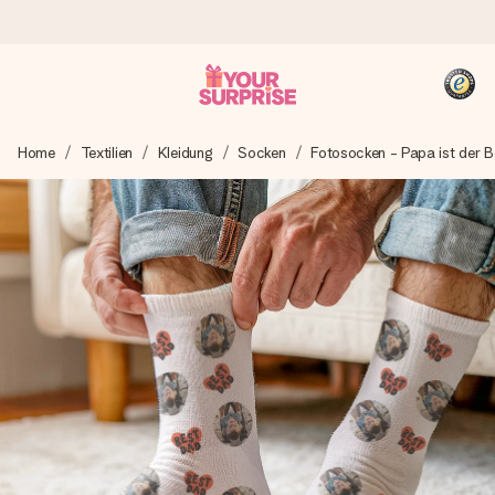
Heute bestellt, in 1 Werktag verschickt
Home
Textilien
Kleidung
Socken
Fotosocken - Papa ist der B
Wir bereiten dein Geschenk sorgfältig vor und schicken es
blitzschnell – damit du es genau zum richtigen Zeitpunkt
überreichen kannst, wenn es am meisten zählt.
4,8 (basierend auf +15.000 Bewertungen)
Unsere Geschenke begeistern. Kunden bewerten uns mit
4,8 bei Google Reviews (Gesamtergebnis aller Länder, in
die wir versenden).
+49 39292 929695