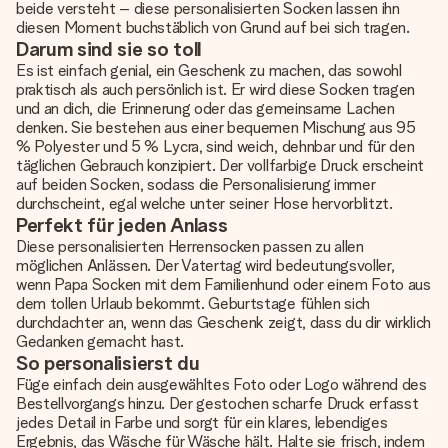
beide versteht – diese
personalisierten Socken
lassen ihn
diesen Moment buchstäblich von Grund auf bei sich tragen.
Darum sind sie so toll
Es ist einfach genial, ein Geschenk zu machen, das sowohl
praktisch als auch persönlich ist. Er wird diese Socken tragen
und an dich, die Erinnerung oder das gemeinsame Lachen
denken. Sie bestehen aus einer bequemen Mischung aus 95
% Polyester und 5 % Lycra, sind weich, dehnbar und für den
täglichen Gebrauch konzipiert. Der vollfarbige Druck erscheint
auf beiden Socken, sodass die Personalisierung immer
durchscheint, egal welche unter seiner Hose hervorblitzt.
Perfekt für jeden Anlass
Diese personalisierten Herrensocken passen zu allen
möglichen Anlässen. Der Vatertag wird bedeutungsvoller,
wenn Papa Socken mit dem Familienhund oder einem Foto aus
dem tollen Urlaub bekommt. Geburtstage fühlen sich
durchdachter an, wenn das Geschenk zeigt, dass du dir wirklich
Gedanken gemacht hast.
So personalisierst du
Füge einfach dein ausgewähltes Foto oder Logo während des
Bestellvorgangs hinzu. Der gestochen scharfe Druck erfasst
jedes Detail in Farbe und sorgt für ein klares, lebendiges
Ergebnis, das Wäsche für Wäsche hält. Halte sie frisch, indem