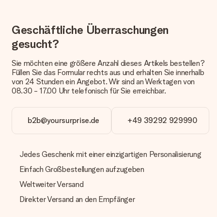
erfolgt.
Welche Lieferoptionen stehen zur Verfügung?
Geschäftliche Überraschungen
Derzeit können wir (noch) keine verschiedenen Lieferoptionen
anbieten. Das Geschenk, das bestellt wird, wird als Paket oder
gesucht?
Päckchen versendet. Möchtest du wissen, ob es als Paket
oder Päckchen geliefert wird, kontaktiere bitte unseren
Sie möchten eine größere Anzahl dieses Artikels bestellen?
Kundenservice.
Füllen Sie das Formular rechts aus und erhalten Sie innerhalb
von 24 Stunden ein Angebot. Wir sind an Werktagen von
Zahlung
08.30 - 17.00 Uhr telefonisch für Sie erreichbar.
Wie kann ich meine Bestellung bezahlen?
Wir bieten die folgenden Zahlungsoptionen an: Vorauskasse
mit normaler Überweisung, Sofortüberweisung, Paypal,
b2b@yoursurprise.de
+49 39292 929990
Kreditkarte oder auf Rechnung über Klarna. Bei einer
manuellen Überweisung verlängert sich die Lieferzeit des
Geschenks jedoch um 3 Werktage.
Jedes Geschenk mit einer einzigartigen Personalisierung
Geschenk empfangen
Einfach Großbestellungen aufzugeben
Was, wenn das Geschenk meine Erwartungen nicht
Weltweiter Versand
erfüllt?
Sollte das Geschenk wider Erwarten deine Erwartungen nicht
Direkter Versand an den Empfänger
erfüllen, bitten wir dich, unseren Kundenservice zu
kontaktieren. Dort wird dir umgehend ein passender