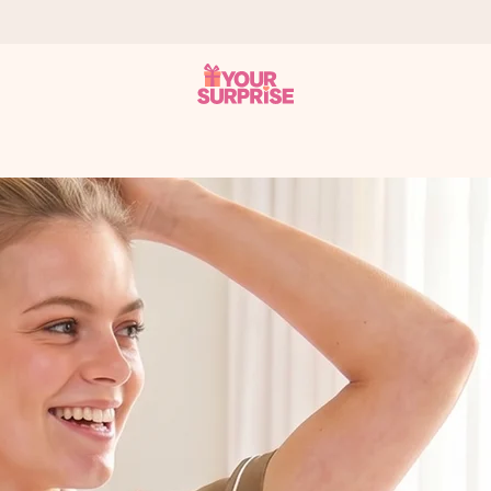
tzschnell – damit du es genau zum richtigen Zeitpunkt überreichen 
i Google Reviews (Gesamtergebnis aller Länder, in die wir versen