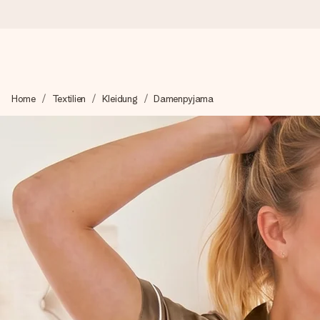
Heute bestellt, in 1 Werktag verschickt
Home
Textilien
Kleidung
Damenpyjama
Wir bereiten dein Geschenk sorgfältig vor und schicken es bli
zählt.
4,8 (basierend auf +15.000 Bewertungen)
Unsere Geschenke begeistern. Kunden bewerten uns mit 4,8 be
+49 39292 929695
Montag - Freitag : 8:30 - 17:00 Uhr
Samstag - Sonntag : 8:30 - 13:00 Uhr