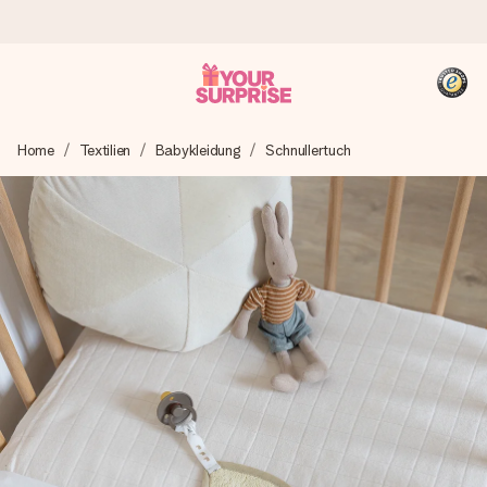
Heute bestellt, in 1 Werktag verschickt
Home
Textilien
Babykleidung
Schnullertuch
Wir bereiten dein Geschenk sorgfältig vor und schicken es
blitzschnell – damit du es genau zum richtigen Zeitpunkt
überreichen kannst, wenn es am meisten zählt.
4,8 (basierend auf +15.000 Bewertungen)
Unsere Geschenke begeistern. Kunden bewerten uns mit
4,8 bei Google Reviews (Gesamtergebnis aller Länder, in
die wir versenden).
+49 39292 929695