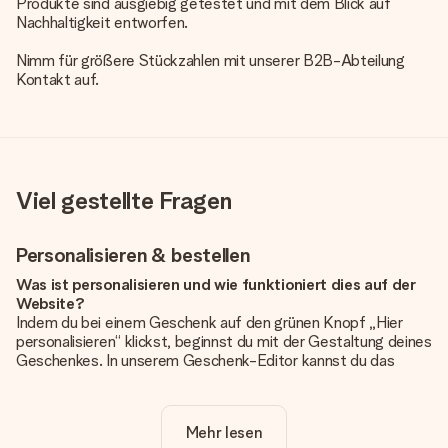
Produkte sind ausgiebig getestet und mit dem Blick auf
Nachhaltigkeit entworfen.
Nimm für größere Stückzahlen mit unserer B2B-Abteilung
Kontakt auf.
Viel gestellte Fragen
Personalisieren & bestellen
Was ist personalisieren und wie funktioniert dies auf der
Website?
Indem du bei einem Geschenk auf den grünen Knopf „Hier
personalisieren“ klickst, beginnst du mit der Gestaltung deines
Geschenkes. In unserem Geschenk-Editor kannst du das
Geschenk komplett nach Wunsch mit deinem eigenen Foto
und/oder Text gestalten. Wenn du möchtest, wählst du auch
noch eines unserer angebotenen Designs, um deinem
Mehr lesen
Geschenk die perfekte Ausstrahlung zu verleihen.