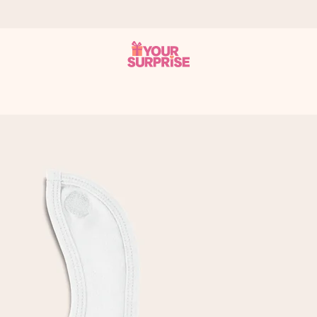
tzschnell – damit du es genau zum richtigen Zeitpunkt überreichen 
i Google Reviews (Gesamtergebnis aller Länder, in die wir versen