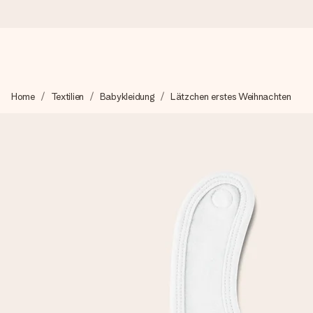
Heute bestellt, in 1 Werktag verschickt
Home
Textilien
Babykleidung
Lätzchen erstes Weihnachten
Wir bereiten dein Geschenk sorgfältig vor und schicken es bli
zählt.
4,8 (basierend auf +15.000 Bewertungen)
Unsere Geschenke begeistern. Kunden bewerten uns mit 4,8 be
+49 39292 929695
Montag - Freitag : 8:30 - 17:00 Uhr
Samstag - Sonntag : 8:30 - 13:00 Uhr