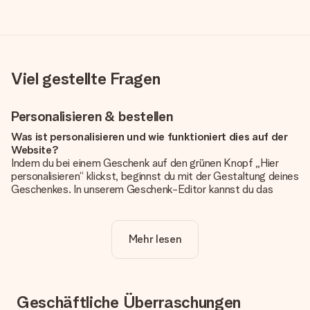
Viel gestellte Fragen
Personalisieren & bestellen
Was ist personalisieren und wie funktioniert dies auf der
Website?
Indem du bei einem Geschenk auf den grünen Knopf „Hier
personalisieren“ klickst, beginnst du mit der Gestaltung deines
Geschenkes. In unserem Geschenk-Editor kannst du das
Geschenk komplett nach Wunsch mit deinem eigenen Foto
und/oder Text gestalten. Wenn du möchtest, wählst du auch
noch eines unserer angebotenen Designs, um deinem
Mehr lesen
Geschenk die perfekte Ausstrahlung zu verleihen.
Ist die Personalisierung im Preis enthalten?
Der auf der Website angezeigte Preis ist inklusive der
Personalisierung. So ist und bleibt es übersichtlich!
Geschäftliche Überraschungen