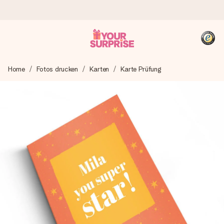
Heute bestellt, in 1 Werktag verschickt
Home
Fotos drucken
Karten
Karte Prüfung
Wir bereiten dein Geschenk sorgfältig vor und schicken es
blitzschnell – damit du es genau zum richtigen Zeitpunkt
überreichen kannst, wenn es am meisten zählt.
4,8 (basierend auf +15.000 Bewertungen)
Unsere Geschenke begeistern. Kunden bewerten uns mit
4,8 bei Google Reviews (Gesamtergebnis aller Länder, in
die wir versenden).
+49 39292 929695