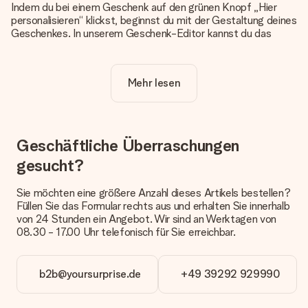
Indem du bei einem Geschenk auf den grünen Knopf „Hier
personalisieren“ klickst, beginnst du mit der Gestaltung deines
Geschenkes. In unserem Geschenk-Editor kannst du das
Geschenk komplett nach Wunsch mit deinem eigenen Foto
und/oder Text gestalten. Wenn du möchtest, wählst du auch
noch eines unserer angebotenen Designs, um deinem
Mehr lesen
Geschenk die perfekte Ausstrahlung zu verleihen.
Ist die Personalisierung im Preis enthalten?
Der auf der Website angezeigte Preis ist inklusive der
Personalisierung. So ist und bleibt es übersichtlich!
Geschäftliche Überraschungen
gesucht?
Hat mein Foto die richtige Qualität?
Wir möchten sicherstellen, dass du mit deinem Geschenk
rundum zufrieden bist. Deshalb ist es wichtig, qualitativ
Sie möchten eine größere Anzahl dieses Artikels bestellen?
hochwertige Fotos zu verwenden. Wenn du dir nicht sicher
Füllen Sie das Formular rechts aus und erhalten Sie innerhalb
bist, ob dein Bild die erforderliche Qualität aufweist, wende
von 24 Stunden ein Angebot. Wir sind an Werktagen von
dich bitte an unseren Kundenservice und füge dein Foto
08.30 - 17.00 Uhr telefonisch für Sie erreichbar.
zusammen mit dem Geschenk bei, das du bestellen
möchtest. Unser Kundenservice kann dann die Qualität für
dich überprüfen!
b2b@yoursurprise.de
+49 39292 929990
Welche Dateien kann ich hochladen?
Es können JPG und PNG Dateien in unseren Editor