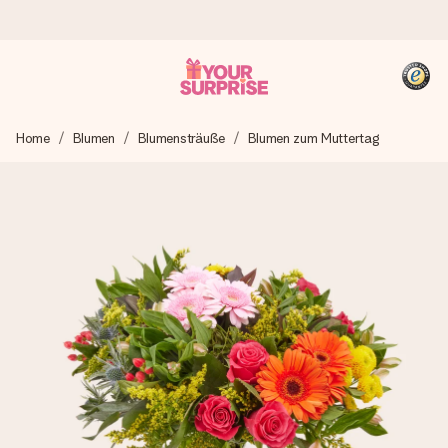
Heute bestellt, in 1 Werktag verschickt
Home
Blumen
Blumensträuße
Blumen zum Muttertag
Wir bereiten dein Geschenk sorgfältig vor und schicken es
blitzschnell – damit du es genau zum richtigen Zeitpunkt
überreichen kannst, wenn es am meisten zählt.
4,8 (basierend auf +15.000 Bewertungen)
Unsere Geschenke begeistern. Kunden bewerten uns mit
4,8 bei Google Reviews (Gesamtergebnis aller Länder, in
die wir versenden).
+49 39292 929695