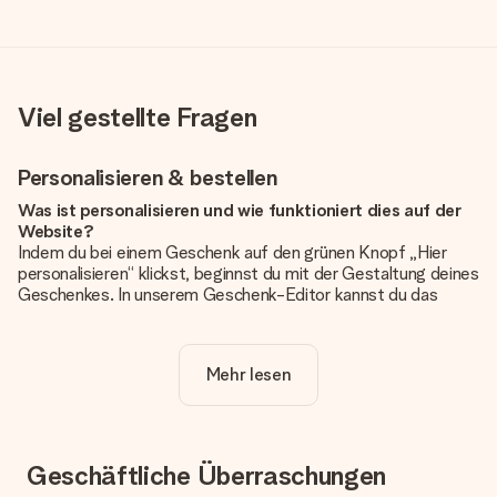
Viel gestellte Fragen
Personalisieren & bestellen
Was ist personalisieren und wie funktioniert dies auf der
Website?
Indem du bei einem Geschenk auf den grünen Knopf „Hier
personalisieren“ klickst, beginnst du mit der Gestaltung deines
Geschenkes. In unserem Geschenk-Editor kannst du das
Geschenk komplett nach Wunsch mit deinem eigenen Foto
und/oder Text gestalten. Wenn du möchtest, wählst du auch
noch eines unserer angebotenen Designs, um deinem
Mehr lesen
Geschenk die perfekte Ausstrahlung zu verleihen.
Ist die Personalisierung im Preis enthalten?
Der auf der Website angezeigte Preis ist inklusive der
Personalisierung. So ist und bleibt es übersichtlich!
Geschäftliche Überraschungen