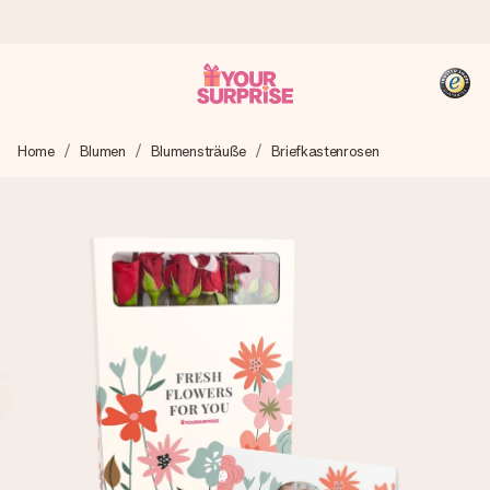
Heute bestellt, in 1 Werktag verschickt
Home
Blumen
Blumensträuße
Briefkastenrosen
Wir bereiten dein Geschenk sorgfältig vor und schicken es
blitzschnell – damit du es genau zum richtigen Zeitpunkt
überreichen kannst, wenn es am meisten zählt.
4,8 (basierend auf +15.000 Bewertungen)
Unsere Geschenke begeistern. Kunden bewerten uns mit
4,8 bei Google Reviews (Gesamtergebnis aller Länder, in
die wir versenden).
+49 39292 929695