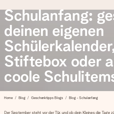
Schulanfang: ge
deinen eigenen
Heute bestellt, in 1 Werktag verschickt
Wir bereiten dein Geschenk sorgfältig vor und schicken es bli
Schülerkalender
zählt.
Stiftebox oder 
4,8 (basierend auf +15.000 Bewertungen)
coole Schulitem
Unsere Geschenke begeistern. Kunden bewerten uns mit 4,8 be
+49 39292 929695
Home
Blog
Geschenktipps Blogs
Blog - Schulanfang
Montag - Freitag : 8:30 - 17:00 Uhr
Samstag - Sonntag : 8:30 - 13:00 Uhr
Der September steht vor der Tür, und ob dein Kleines die Tage 