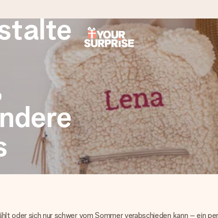
stalte
tzschnell – damit du es genau zum richtigen Zeitpunkt überreichen 
,
andere
s
i Google Reviews (Gesamtergebnis aller Länder, in die wir versen
zählt oder sich nur schwer vom Sommer verabschieden kann – ein pe