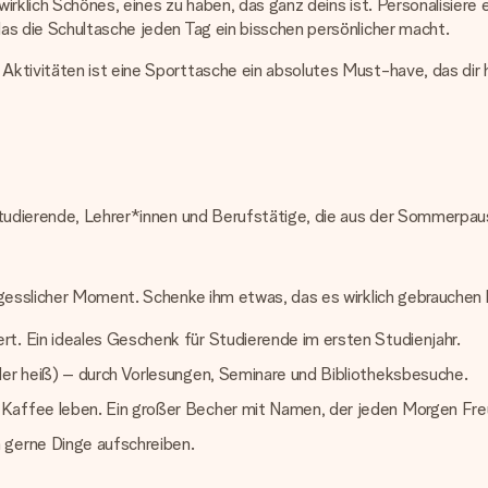
irklich Schönes, eines zu haben, das ganz deins ist. Personalisier
as die Schultasche jeden Tag ein bisschen persönlicher macht.
tivitäten ist eine Sporttasche ein absolutes Must-have, das dir hi
 Studierende, Lehrer*innen und Berufstätige, die aus der Sommerpau
rgesslicher Moment. Schenke ihm etwas, das es wirklich gebrauchen 
t. Ein ideales Geschenk für Studierende im ersten Studienjahr.
der heiß) – durch Vorlesungen, Seminare und Bibliotheksbesuche.
 Kaffee leben. Ein großer Becher mit Namen, der jeden Morgen Fre
 gerne Dinge aufschreiben.