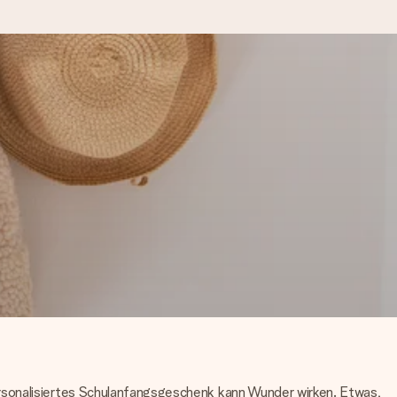
kannst, wenn es am meisten
den).
rsonalisiertes Schulanfangsgeschenk kann Wunder wirken. Etwas,